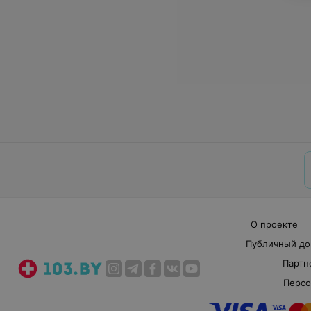
О проекте
Публичный до
Партн
Персо