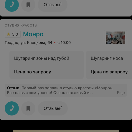
1
Отзывы
СТУДИЯ КРАСОТЫ
Монро
5.0
Гродно, ул. Клецкова, 64
с 10:00
Шугаринг зоны над губой
Шугаринг носа
Цена по запросу
Цена по запросу
Отзыв
.
Первый раз попали в студию красоты «Монро».
Все на высшем уровне! Очень вежливый и
Еще
клиентоориентированный персонал! Было приятно
открыть Вас для себя и ребенка, к Вам хочется
приходить снова и снова!
7
Отзывы