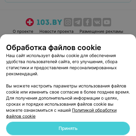
О проекте
Новости проекта
Размещение рекламы
Медицинский маркетинг
Публичный договор
Обработка файлов cookie
Пользовательское соглашение
Способы оплаты
Наш сайт использует файлы cookie для обеспечения
Вакансии
Партнеры
удобства пользователей сайта, его улучшения, сбора
Написать руководителю 103.by
статистики и предоставления персонализированных
рекомендаций.
Написать в поддержку
Персональные настройки cookie
Вы можете настроить параметры использования файлов
Обработка персональных данных
cookie или изменить свое согласие в более позднее время.
Для получения дополнительной информации о целях,
сроках и порядке использования файлов cookie вы
можете ознакомиться с нашей
Политикой обработки
файлов cookie
Принять
© 2026 ООО «Артокс Лаб», УНП 191700409
| 220012, Республика Беларусь,