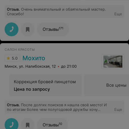
Отзыв
.
Очень внимательный и обаятельный мастер.
Спасибо!
Еще
171
Отзывы
САЛОН КРАСОТЫ
Мохито
5.0
Минск, ул. Налибокская, 12
до 21:00
Коррекция бровей пинцетом
Все цены
Цена по запросу
Отзыв
.
После долгих поисков я нашла своё место! И
по итогам более чем полугодовой дружбы хочу
Еще
поделиться. Теперь только Мохито! Красивый
интерьер и уютная атмосфера вызывают желание
возвращаться снова и снова. Уже успела распробовать
10
Отзывы
и полюбить многие услуги в этом салоне, но чаще