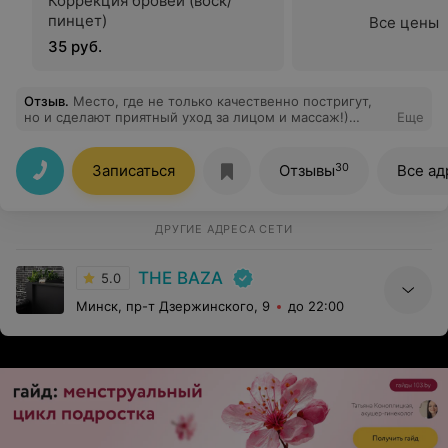
Коррекция бровей (воск/
пинцет)
Все цены
35 руб.
Отзыв
.
Место, где не только качественно постригут,
но и сделают приятный уход за лицом и массаж!)
Еще
Советую!
30
Записаться
Отзывы
Все ад
ДРУГИЕ АДРЕСА СЕТИ
THE BAZA
5.0
Минск, пр-т Дзержинского, 9
до 22:00