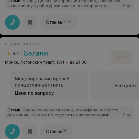
Отзыв
.
Была у Дианы на коррекции бровей, спасибо за
качественную работу) изначально я некорректно
Еще
указала нужную мне услугу, и в процессе работы это
выяснилось, Диана не отказала и поработала с моими
бровками по всем моим запросам) Рекомендую эту
2576
Отзывы
милую девушку как хорошего специалиста!
СТУДИЯ КРАСОТЫ
Балаяж
4.7
Минск, Логойский тракт, 15/1
до 21:00
Моделирование бровей
пинцет/пинцет+нить
Все цены
Цена по запросу
Отзыв
.
Очень понравился салон, атмосфера ну просто
домашняя. Не могу не поделиться впечатлениями!
Еще
Мастер по маникюру просто превзошел все мои
ожидания. Успехов и процветания Вашему
предприятию.Спасибо!!!
17
Отзывы