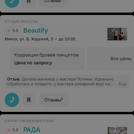
Отзывы
СТУДИЯ КРАСОТЫ
Beautify
5.0
Минск, ул. В. Хоружей, 5
до 20:00
Коррекция бровей пинцетом
Все цены
Цена по запросу
Отзыв
.
Делала маникюр у мастера Полины. Идеально
обработано и покрыто, у мастера шикарный вкус на
Еще
дизайны, может сделать что угодно. Я очень-очень
довольна
5
Отзывы
САЛОН-ПАРИКМАХЕРСКАЯ
РАДА
5.0