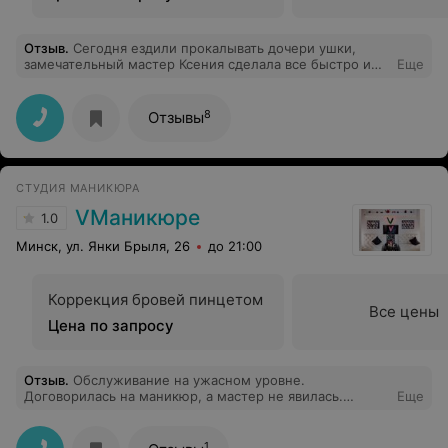
Отзыв
.
Сегодня ездили прокалывать дочери ушки,
замечательный мастер Ксения сделала все быстро и
Еще
аккуратно. Администратор вежлив,приветлив. Салон
аккуратный,чистый,уютный. Будем теперь только его
посещать и знакомым рекомендовать.
8
Отзывы
СТУДИЯ МАНИКЮРА
VМаникюре
1.0
Минск, ул. Янки Брыля, 26
до 21:00
Коррекция бровей пинцетом
Все цены
Цена по запросу
Отзыв
.
Обслуживание на ужасном уровне.
Договорилась на маникюр, а мастер не явилась.
Еще
Другого времени предложено не было. Извинений
тоже не было. Зато оправданий нашлось много
1