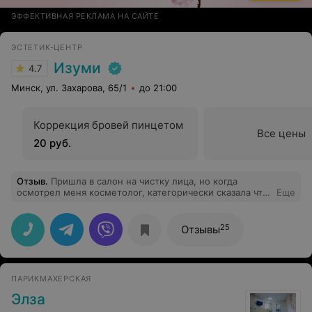
ЭФФЕКТИВНАЯ РЕКЛАМА НА САЙТЕ
ЭСТЕТИК-ЦЕНТР
Изуми
4.7
Минск, ул. Захарова, 65/1
до 21:00
Коррекция бровей пинцетом
Все цены
20 руб.
Отзыв
.
Пришла в салон на чистку лица, но когда
осмотрел меня косметолог, категорически сказала что
Еще
мне чистить лицо нельзя. Предложила пилинг и я
осталась довольна результатом от одного сеанса, хотя
пилинг рекомендуют делать 5-6 раз.
25
Отзывы
ПАРИКМАХЕРСКАЯ
Элза