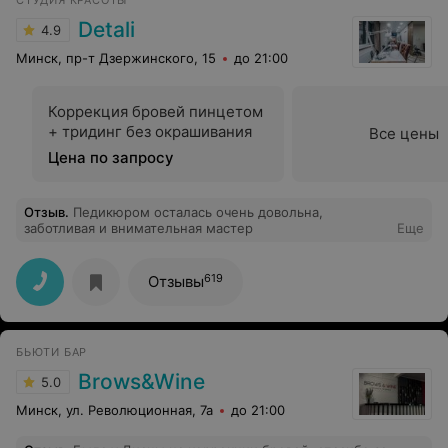
СТУДИЯ КРАСОТЫ
Detali
4.9
Минск, пр-т Дзержинского, 15
до 21:00
Коррекция бровей пинцетом
+ тридинг без окрашивания
Все цены
Цена по запросу
Отзыв
.
Педикюром осталась очень довольна,
заботливая и внимательная мастер
Еще
619
Отзывы
БЬЮТИ БАР
Brows&Wine
5.0
Минск, ул. Революционная, 7а
до 21:00