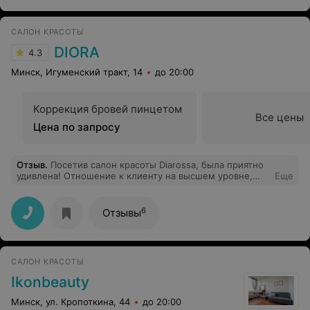
САЛОН КРАСОТЫ
DIORA
4.3
Минск, Игуменский тракт, 14
до 20:00
Коррекция бровей пинцетом
Все цены
Цена по запросу
Отзыв
.
Посетив салон красоты Diarossa, была приятно
удивлена! Отношение к клиенту на высшем уровне,
Еще
вежливый администратор, приятная обстановка, а
также скидки) Отдельное спасибо мастеру Татьяне,
которая очень порадовала в мой день рождения своим
6
Отзывы
мастерством! Всем советую этот салон.
САЛОН КРАСОТЫ
Ikonbeauty
Минск, ул. Кропоткина, 44
до 20:00