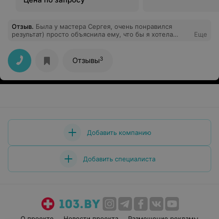
Отзыв
.
Была у мастера Сергея, очень понравился
результат) просто объяснила ему, что бы я хотела
Еще
видеть на своей голове и дальше он действовал сам, в
отличии от тех парикмахеров, что спрашивают каждый
шаг)
3
Отзывы
Добавить компанию
Добавить специалиста
О проекте
Новости проекта
Размещение рекламы