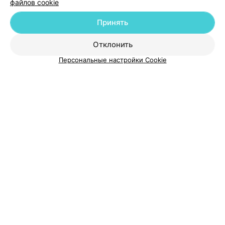
файлов cookie
Принять
О проекте
Новости проекта
Размещение рекламы
Отклонить
Медицинский маркетинг
Публичный договор
Персональные настройки Cookie
Пользовательское соглашение
Способы оплаты
Вакансии
Партнеры
Написать руководителю 103.by
Написать в поддержку
Персональные настройки cookie
Обработка персональных данных
© 2026 ООО «Артокс Лаб», УНП 191700409
| 220012, Республика Беларусь,
г. Минск, улица Толбухина, 2, пом. 16 | help@103.by