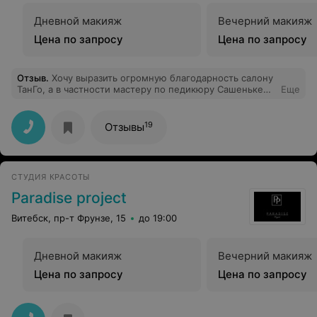
Дневной макияж
Вечерний макияж
Цена по запросу
Цена по запросу
Отзыв
.
Хочу выразить огромную благодарность салону
ТанГо, а в частности мастеру по педикюру Сашеньке
Еще
Соколовой. Мастер с большой буквы. Делала педикюр
и осталась очень довольна. Качественная обработка
пальчиков и стоп, всегда большой выбор цветов и
19
Отзывы
дизайна. Теперь за красивым педикюрчиком только в
ТанГо.
СТУДИЯ КРАСОТЫ
Paradise project
Витебск, пр-т Фрунзе, 15
до 19:00
Дневной макияж
Вечерний макияж
Цена по запросу
Цена по запросу