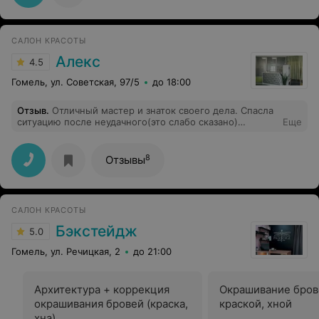
САЛОН КРАСОТЫ
Алекс
4.5
Гомель, ул. Советская, 97/5
до 18:00
Отзыв
.
Отличный мастер и знаток своего дела. Спасла
ситуацию после неудачного(это слабо сказано)
Еще
мелирование и стрижки. Спасибо её волшебным
ручкам. Рекомендую
8
Отзывы
САЛОН КРАСОТЫ
Бэкстейдж
5.0
Гомель, ул. Речицкая, 2
до 21:00
Архитектура + коррекция
Окрашивание бров
окрашивания бровей (краска,
краской, хной
хна)