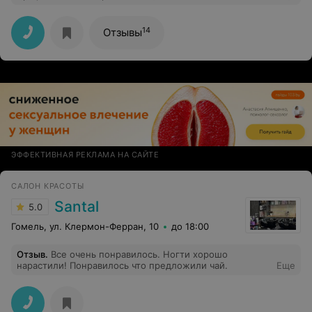
произошло следующее: салон отказался сделать
скидку в 15% на стрижку (на мой телефон 17.06.2020.
пришла SMS, с объявлением скидки в 15% на стрижки
14
Отзывы
18.06.2020г.) Мотив отказа: эта скидка на стрижки
другого мастера, а не моего. Но в SMS имя мастера
указано не было.. Меня рассчитали по полной
стоимости и на сей раз выдали чек. Я сделала запись в
книгу замечаний и предложений. Посмотрю на
реакцию. Дело не в тех 2-х рублях, а в принципе.
Объявили скидку-делайте. Меньше будет
последствий.
ЭФФЕКТИВНАЯ РЕКЛАМА НА САЙТЕ
САЛОН КРАСОТЫ
Santal
5.0
Гомель, ул. Клермон-Ферран, 10
до 18:00
Отзыв
.
Все очень понравилось. Ногти хорошо
нарастили! Понравилось что предложили чай.
Еще