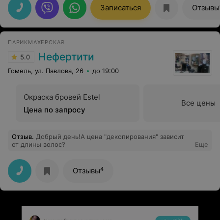
прекрасное настроение и великолепный отдых
Записаться
Отзывы
Рекомендую всем!
ПАРИКМАХЕРСКАЯ
Нефертити
5.0
Гомель, ул. Павлова, 26
до 19:00
Окраска бровей Estel
Все цены
Цена по запросу
Отзыв
.
Добрый день!А цена "декопирования" зависит
от длины волос?
Еще
4
Отзывы