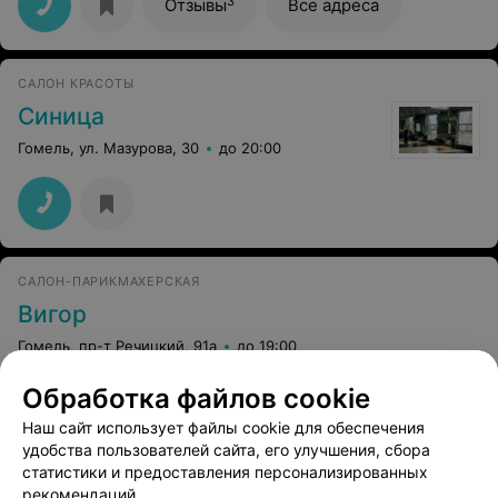
3
Отзывы
Все адреса
САЛОН КРАСОТЫ
Синица
Гомель, ул. Мазурова, 30
до 20:00
САЛОН-ПАРИКМАХЕРСКАЯ
Вигор
Гомель, пр-т Речицкий, 91а
до 19:00
Обработка файлов cookie
Окраска бровей
Все цены
Наш сайт использует файлы cookie для обеспечения
Цена по запросу
удобства пользователей сайта, его улучшения, сбора
статистики и предоставления персонализированных
рекомендаций.