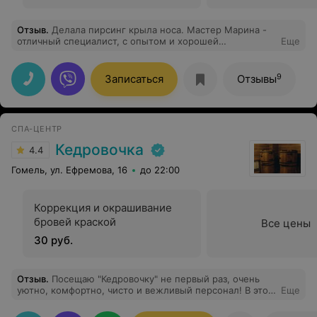
Отзыв
.
Делала пирсинг крыла носа. Мастер Марина -
отличный специалист, с опытом и хорошей
Еще
энергетикой, делает всё быстро, но аккуратно!
Впечатления самые наилучшие!
9
Записаться
Отзывы
СПА-ЦЕНТР
Кедровочка
4.4
Гомель, ул. Ефремова, 16
до 22:00
Коррекция и окрашивание
бровей краской
Все цены
30 руб.
Отзыв
.
Посещаю "Кедровочку" не первый раз, очень
уютно, комфортно, чисто и вежливый персонал! В этот
Еще
раз был комплекс: кедровая бочка, пилинг,
инфракрасная сауна, массаж. Огромное спасибо за