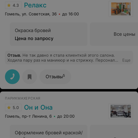
Релакс
4.3
Гомель, ул. Советская, 36
до 16:00
Окраска бровей
Все цены
Цена по запросу
Отзыв
.
Не так давно я стала клиенткой этого салона.
Ходила пару раз на маникюр и на стрижку. Персонал
Еще
очень внимателен к мои пожеланиям, очень аккуратно
и старательно выполняют свою работу, настоящие
профессионалы своего дела. Видно, что дорог каждый
5
Отзывы
клиент, всегда улыбчивые и вежливые. Однозначно
буду всем рекомендовать.
ПАРИКМАХЕРСКАЯ
Он и Она
5.0
Гомель, пр-т Ленина, 6
до 20:00
Оформление бровей краской/