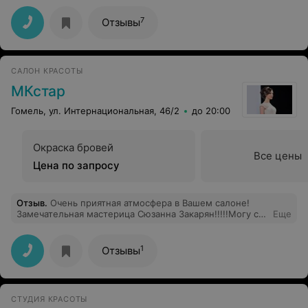
7
Отзывы
САЛОН КРАСОТЫ
МКстар
Гомель, ул. Интернациональная, 46/2
до 20:00
Окраска бровей
Все цены
Цена по запросу
Отзыв
.
Очень приятная атмосфера в Вашем салоне!
Замечательная мастерица Сюзанна Закарян!!!!!Могу с
Еще
уверенностью заявить,что за 10 лет проживания в
Гомеле нашла того человека,который без лишних слов
понимает, как выполнить стрижку,чтобы клиент
1
Отзывы
остался доволен!
СТУДИЯ КРАСОТЫ