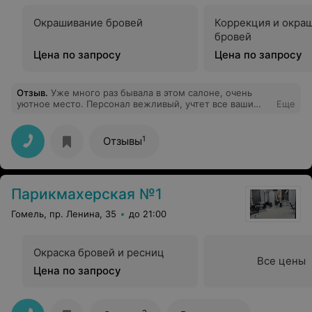
Окрашивание бровей
Коррекция и окра
бровей
Цена по запросу
Цена по запросу
Отзыв
.
Уже много раз бывала в этом салоне, очень
уютное место. Персонал вежливый, учтет все ваши
Еще
пожелания) Очень рекомендую это место, вы
останетесь довольны) цена и качество тут на высоте)
Особенно хочу выразить благодарность Юлии
1
Отзывы
ногтевому мастеру за её труд, хожу только к ней, она
лучший мастер в городе)
Парикмахерская №1
Гомель, пр. Ленина, 35
до 21:00
Окраска бровей и ресниц
Все цены
Цена по запросу