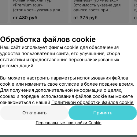
Романтический тур
Wellness-тур «Релакс»
W
«Premium tour»
(стоимость указана для
(
(стоимость указана для
одного гостя при
о
одного гостя при
двухместном
д
от 480 руб.
от 375 руб.
о
двухместном
размещении)
р
размещении)
WhatsApp
Обработка файлов cookie
Наш сайт использует файлы cookie для обеспечения
удобства пользователей сайта, его улучшения, сбора
статистики и предоставления персонализированных
рекомендаций.
Вы можете настроить параметры использования файлов
cookie или изменить свое согласие в более позднее время.
Для получения дополнительной информации о целях,
сроках и порядке использования файлов cookie вы можете
ознакомиться с нашей
Политикой обработки файлов cookie
Отклонить
Принять
Персональные настройки Cookie