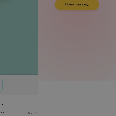
нг
сии
© 2026 ООО «Артокс Лаб», УНП 191700409
| 220012,