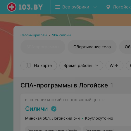
Все рубрики
Логойск
Салоны красоты
•
SPA-салоны
SPA-программы
Обертывание тела
Об
На карте
Время работы
Wi-Fi
СПА-программы в Логойске
1
РЕСПУБЛИКАНСКИЙ ГОРНОЛЫЖНЫЙ ЦЕНТР
Силичи
Минская обл. Логойский р-н
Круглосуточно