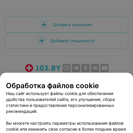
Добавить компанию
Добавить специалиста
О проекте
Новости проекта
Размещение рекламы
Обработка файлов cookie
Медицинский маркетинг
Публичный договор
Наш сайт использует файлы cookie для обеспечения
Пользовательское соглашение
Способы оплаты
удобства пользователей сайта, его улучшения, сбора
Вакансии
Партнеры
статистики и предоставления персонализированных
Написать руководителю 103.by
рекомендаций.
Написать в поддержку
Вы можете настроить параметры использования файлов
Персональные настройки cookie
cookie или изменить свое согласие в более позднее время.