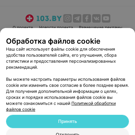
О проекте
Новости проекта
Размещение рекламы
Медицинский маркетинг
Публичный договор
Обработка файлов cookie
Пользовательское соглашение
Способы оплаты
Наш сайт использует файлы cookie для обеспечения
Вакансии
Партнеры
удобства пользователей сайта, его улучшения, сбора
статистики и предоставления персонализированных
Написать руководителю 103.by
рекомендаций.
Написать в поддержку
Персональные настройки cookie
Вы можете настроить параметры использования файлов
cookie или изменить свое согласие в более позднее время.
Обработка персональных данных
Для получения дополнительной информации о целях,
сроках и порядке использования файлов cookie вы
можете ознакомиться с нашей
Политикой обработки
файлов cookie
Принять
© 2026 ООО «Артокс Лаб», УНП 191700409
| 220012, Республика Беларусь,
Отклонить
г. Минск, улица Толбухина, 2, пом. 16 | help@103.by