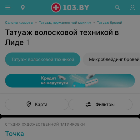
Салоны красоты
•
Татуаж, перманентный макияж
•
Татуаж бровей
Татуаж волосковой техникой в
Лиде
1
Татуаж волосковой техникой
Микроблейдинг бровей
Фильтры
Карта
СТУДИЯ ХУДОЖЕСТВЕННОЙ ТАТУИРОВКИ
Точка