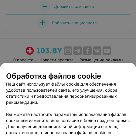
Добавить компанию
Добавить специалиста
О проекте
Новости проекта
Размещение рекламы
Медицинский маркетинг
Публичный договор
Обработка файлов cookie
Пользовательское соглашение
Способы оплаты
Наш сайт использует файлы cookie для обеспечения
Вакансии
Партнеры
удобства пользователей сайта, его улучшения, сбора
Написать руководителю 103.by
статистики и предоставления персонализированных
рекомендаций.
Написать в поддержку
Персональные настройки cookie
Вы можете настроить параметры использования файлов
Обработка персональных данных
cookie или изменить свое согласие в более позднее время.
Для получения дополнительной информации о целях,
сроках и порядке использования файлов cookie вы