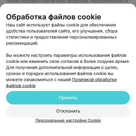
схемы проезда и контактных телефонов. Расположенные на
страницах гостиниц отзывы посетителей позволят вам
сделать правильный выбор. Не стоит откладывать на
Обработка файлов cookie
последний момент бронирование гостиницы, чтобы потом
Наш сайт использует файлы cookie для обеспечения
не быть разочарованным.
удобства пользователей сайта, его улучшения, сбора
Смотрите также:
статистики и предоставления персонализированных
рекомендаций.
Усадьбы Гомельской области
Вы можете настроить параметры использования файлов
Базы отдыха Гомельской области
cookie или изменить свое согласие в более позднее время.
Санатории Гомельской области
Для получения дополнительной информации о целях,
сроках и порядке использования файлов cookie вы
можете ознакомиться с нашей
Политикой обработки
файлов cookie
Добавить компанию
Принять
Добавить специалиста
Отклонить
Персональные настройки Cookie