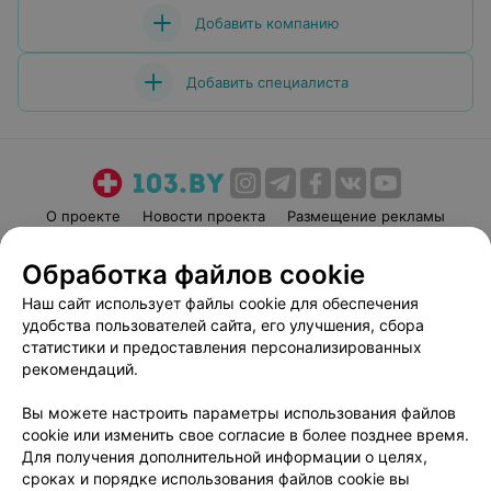
Добавить компанию
Добавить специалиста
О проекте
Новости проекта
Размещение рекламы
Медицинский маркетинг
Публичный договор
Обработка файлов cookie
Пользовательское соглашение
Способы оплаты
Наш сайт использует файлы cookie для обеспечения
Вакансии
Партнеры
удобства пользователей сайта, его улучшения, сбора
Написать руководителю 103.by
статистики и предоставления персонализированных
рекомендаций.
Написать в поддержку
Персональные настройки cookie
Вы можете настроить параметры использования файлов
Обработка персональных данных
cookie или изменить свое согласие в более позднее время.
Для получения дополнительной информации о целях,
сроках и порядке использования файлов cookie вы