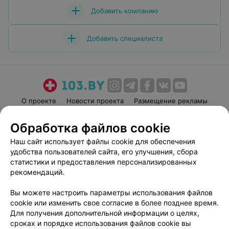
Добавить компанию
Добавить специалиста
О проекте
Новости проекта
Размещение рекламы
Медицинский маркетинг
Публичный договор
Обработка файлов cookie
Пользовательское соглашение
Способы оплаты
Наш сайт использует файлы cookie для обеспечения
Вакансии
Партнеры
удобства пользователей сайта, его улучшения, сбора
Написать руководителю 103.by
статистики и предоставления персонализированных
рекомендаций.
Написать в поддержку
Персональные настройки cookie
Вы можете настроить параметры использования файлов
Обработка персональных данных
cookie или изменить свое согласие в более позднее время.
Для получения дополнительной информации о целях,
сроках и порядке использования файлов cookie вы