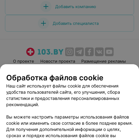
Добавить компанию
Добавить специалиста
О проекте
Новости проекта
Размещение рекламы
Медицинский маркетинг
Публичный договор
Обработка файлов cookie
Пользовательское соглашение
Способы оплаты
Наш сайт использует файлы cookie для обеспечения
Вакансии
Партнеры
удобства пользователей сайта, его улучшения, сбора
Написать руководителю 103.by
статистики и предоставления персонализированных
рекомендаций.
Написать в поддержку
Персональные настройки cookie
Вы можете настроить параметры использования файлов
Обработка персональных данных
cookie или изменить свое согласие в более позднее время.
Для получения дополнительной информации о целях,
сроках и порядке использования файлов cookie вы