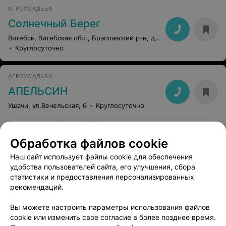
АГРОУСАДЬБА
Солнечный Берег
Витебск, Витебская обл., Браславский р-н, д. Хвосты, 21
Круглосуточно
АГРОУСАДЬБА
АПЕЛЬСИН
Ушачи, ул.Вечельская, 6
Круглосуточно
Расстояние от Минска
:
200 км
Обработка файлов cookie
УСАДЬБЫ БЕЛОРУССИИ
Наш сайт использует файлы cookie для обеспечения
Викинг
удобства пользователей сайта, его улучшения, сбора
статистики и предоставления персонализированных
Витебск, Браславский район
рекомендаций.
Расстояние от Минска
:
240 км
Вы можете настроить параметры использования файлов
cookie или изменить свое согласие в более позднее время.