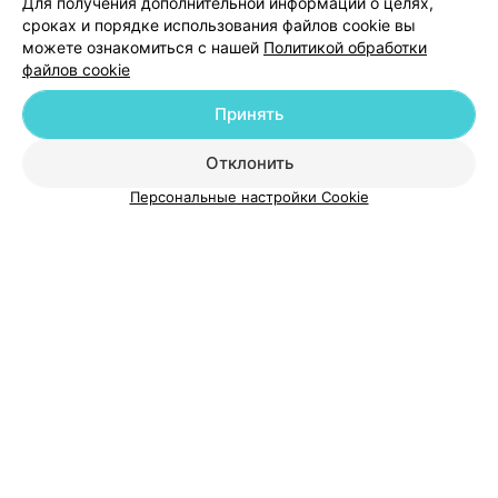
Для получения дополнительной информации о целях,
сроках и порядке использования файлов cookie вы
можете ознакомиться с нашей
Политикой обработки
файлов cookie
Добавить компанию
Принять
Добавить специалиста
Отклонить
Персональные настройки Cookie
О проекте
Новости проекта
Размещение рекламы
Медицинский маркетинг
Публичный договор
Пользовательское соглашение
Способы оплаты
Вакансии
Партнеры
Написать руководителю 103.by
Написать в поддержку
Персональные настройки cookie