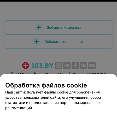
Добавить компанию
Добавить специалиста
О проекте
Новости проекта
Размещение рекламы
Медицинский маркетинг
Публичный договор
Обработка файлов cookie
Пользовательское соглашение
Способы оплаты
Наш сайт использует файлы cookie для обеспечения
Вакансии
Партнеры
удобства пользователей сайта, его улучшения, сбора
статистики и предоставления персонализированных
Написать руководителю 103.by
рекомендаций.
Написать в поддержку