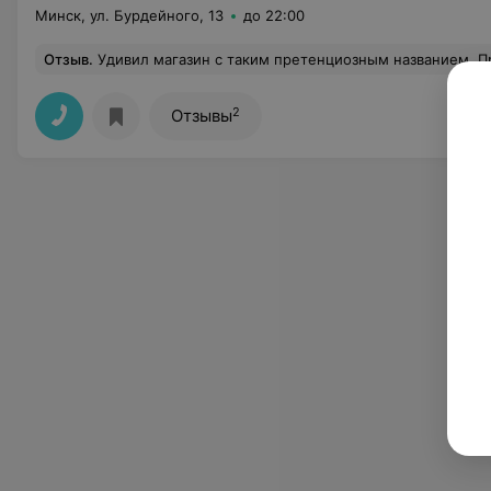
Минск, ул. Бурдейного, 13
до 22:00
Отзыв
.
Удивил магазин с таким претенциозным названием. Приобретали палки для скандинавской ходьбы. Рекламировали легкие палочки 380 г., продали трекинговые палки под 700 г. , предназначенные для горных походов и которые нельзя использовать в технике скандинавской ходьбы. Для пожилого человека это даже опасно для здоровья. Продавец передала товар в запечатанном виде, этикетка соответствовала запросу в о
2
Отзывы