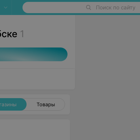
Поиск по сайту
бске
1
газины
Товары