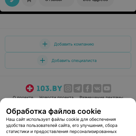
Добавить компанию
Добавить специалиста
О проекте
Новости проекта
Размещение рекламы
Медицинский маркетинг
Публичный договор
Обработка файлов cookie
Пользовательское соглашение
Способы оплаты
Наш сайт использует файлы cookie для обеспечения
Вакансии
Партнеры
удобства пользователей сайта, его улучшения, сбора
статистики и предоставления персонализированных
Написать руководителю 103.by