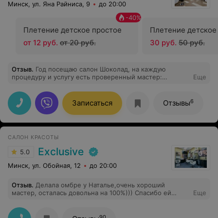
Минск, ул. Яна Райниса, 9
до 20:00
-
40
%
Плетение детское простое
Плетение детское
от 12 руб.
от 20 руб.
30 руб.
50 руб.
Отзыв
.
Год посещаю салон Шоколад, на каждую
процедуру и услугу есть проверенный мастер:
Еще
окрашивание волос только Юлия, колорист и просто
мастер, которая понимает все пожелания и делает все
очень профессионально. Огромная благодарность,
6
Записаться
Отзывы
рекомендую!
САЛОН КРАСОТЫ
Exclusive
5.0
Минск, ул. Обойная, 12
до 20:00
Отзыв
.
Делала омбре у Наталье,очень хороший
мастер, осталась довольна на 100%))) Спасибо ей
Еще
большое.Рекомендую всем, кто хочет сделать омбре.
90