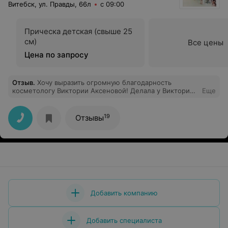
Витебск, ул. Правды, 66л
с 09:00
Прическа детская (свыше 25
см)
Все цены
Цена по запросу
Отзыв
.
Хочу выразить огромную благодарность
косметологу Виктории Аксеновой! Делала у Виктория
Еще
два раза чистку лица после неудачной чистки,
сделанной в одном из медицинских центров нашего
города. Результаты чистки просто волшебные,на
19
Отзывы
сегодняшний день лицо почти зажило. Виктория
отличный профессионал своего дела,а также очень
приятный человек!! Всем очень рекомендую отличного
мастера!
Добавить компанию
Добавить специалиста