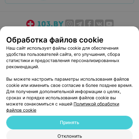
О проекте
Новости проекта
Размещение рекламы
Обработка файлов cookie
Медицинский маркетинг
Публичный договор
Наш сайт использует файлы cookie для обеспечения
Пользовательское соглашение
Способы оплаты
удобства пользователей сайта, его улучшения, сбора
Вакансии
Партнеры
статистики и предоставления персонализированных
рекомендаций.
Написать руководителю 103.by
Написать в поддержку
Вы можете настроить параметры использования файлов
cookie или изменить свое согласие в более позднее время.
Персональные настройки cookie
Для получения дополнительной информации о целях,
Обработка персональных данных
сроках и порядке использования файлов cookie вы
можете ознакомиться с нашей
Политикой обработки
файлов cookie
Принять
Отклонить
© 2026 ООО «Артокс Лаб», УНП 191700409
| 220012, Республика Беларусь,