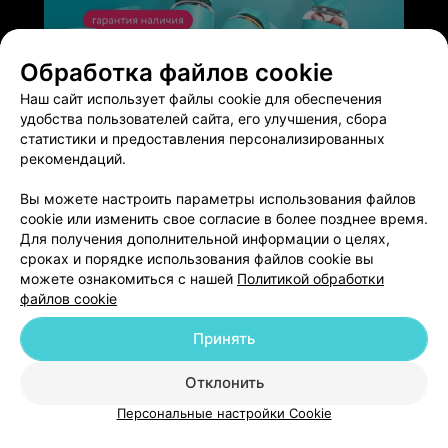
Обработка файлов cookie
ЭФФЕКТИВНАЯ РЕКЛАМА НА САЙТЕ
Наш сайт использует файлы cookie для обеспечения
удобства пользователей сайта, его улучшения, сбора
статистики и предоставления персонализированных
рекомендаций.
Вы можете настроить параметры использования файлов
Добавить компанию
cookie или изменить свое согласие в более позднее время.
Для получения дополнительной информации о целях,
сроках и порядке использования файлов cookie вы
Добавить специалиста
можете ознакомиться с нашей
Политикой обработки
файлов cookie
Принять
О проекте
Новости проекта
Размещение рекламы
Отклонить
Медицинский маркетинг
Публичный договор
Персональные настройки Cookie
Пользовательское соглашение
Способы оплаты