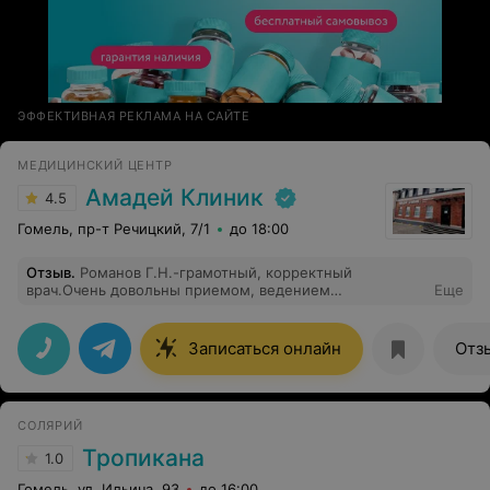
ЭФФЕКТИВНАЯ РЕКЛАМА НА САЙТЕ
МЕДИЦИНСКИЙ ЦЕНТР
Амадей Клиник
4.5
Гомель, пр-т Речицкий, 7/1
до 18:00
Отзыв
.
Романов Г.Н.-грамотный, корректный
врач.Очень довольны приемом, ведением
Еще
пациента.При возникновении вопросов
эндокринологического характера рекомендую именно
этого специалиста.
Записаться онлайн
Отз
СОЛЯРИЙ
Тропикана
1.0
Гомель, ул. Ильича, 93
до 16:00