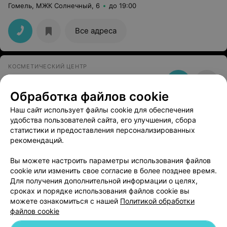
Гомель, МЖК Солнечный, 6
до 19:00
Все адреса
КОСМЕТИЧЕСКИЙ ЦЕНТР
SUNRIZE
Обработка файлов cookie
Гомель, ул. Островского, 110
до 17:00
Наш сайт использует файлы cookie для обеспечения
удобства пользователей сайта, его улучшения, сбора
САЛОН КРАСОТЫ
статистики и предоставления персонализированных
МиЛеди
рекомендаций.
Гомель, ул. Богдана Хмельницкого, 108/3
Вы можете настроить параметры использования файлов
до 21:00
cookie или изменить свое согласие в более позднее время.
Для получения дополнительной информации о целях,
сроках и порядке использования файлов cookie вы
можете ознакомиться с нашей
Политикой обработки
файлов cookie