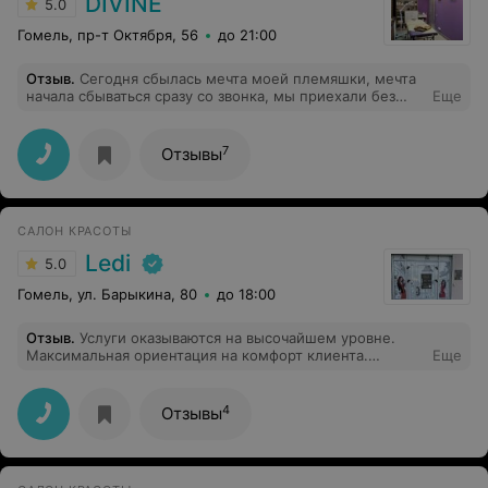
DIVINE
5.0
Гомель, пр-т Октября, 56
до 21:00
Отзыв
.
Сегодня сбылась мечта моей племяшки, мечта
начала сбываться сразу со звонка, мы приехали без
Еще
записи, но нас не только приняли, к нам вызвали
косметолога (невероятно приятного ) и сделали все,
чтобы мечта сбылась. Cпасибо за душевное
7
Отзывы
обслуживание!
САЛОН КРАСОТЫ
Ledi
5.0
Гомель, ул. Барыкина, 80
до 18:00
Отзыв
.
Услуги оказываются на высочайшем уровне.
Максимальная ориентация на комфорт клиента.
Еще
Рекомендую.
4
Отзывы