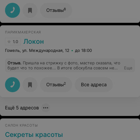
они просто взяли вычеркнули запись мою и взяли
другого человека! Категорически не советую этот
8
Отзывы
салон.
ПАРИКМАХЕРСКАЯ
Локон
1.0
Гомель, ул. Международная, 12
до 18:00
Отзыв
.
Пришла на стрижку с фото, мастер сказала, что
будет что то похожее... В итоге обскубла совсем не
Еще
так. Позвали ещё одного мастера и она уже
исправляла косяки первого мастера Яны. Катя (второй
мастер) конечно попыталась исправить, но ничего
2
Отзывы
Все адреса
общего с тем, что я хотела не вышло.
Ещё 5 адресов
САЛОН КРАСОТЫ
Секреты красоты