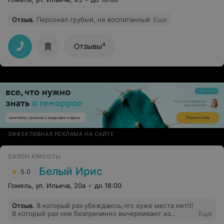
Отзыв
.
Персонал грубый, не воспитанный
Еще
4
Отзывы
ЭФФЕКТИВНАЯ РЕКЛАМА НА САЙТЕ
САЛОН КРАСОТЫ
Белый Ирис
5.0
Гомель, ул. Ильича, 20а
до 18:00
Отзыв
.
В который раз убеждаюсь,что хуже места нет!!!
В который раз они безпричинно вычеркивают из
Еще
записи!! Наняла няню для ребенка чтобы выбраться, а