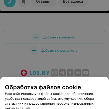
4
Отзывы
Все адреса
Добавить компанию
Добавить специалиста
О проекте
Новости проекта
Размещение рекламы
Обработка файлов cookie
Медицинский маркетинг
Публичный договор
Наш сайт использует файлы cookie для обеспечения
Пользовательское соглашение
Способы оплаты
удобства пользователей сайта, его улучшения, сбора
Вакансии
Партнеры
статистики и предоставления персонализированных
Написать руководителю 103.by
рекомендаций.