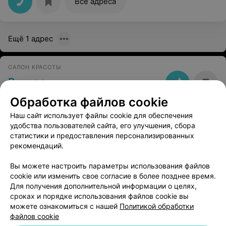
Все адреса
Ещё 1 адрес
САЛОН КРАСОТЫ
Венера
Минск, ул. Сухаревская, 39
до 21:00
Обработка файлов cookie
Наш сайт использует файлы cookie для обеспечения
КОСМЕТИЧЕСКИЙ КАБИНЕТ
удобства пользователей сайта, его улучшения, сбора
статистики и предоставления персонализированных
Наше Mesto
рекомендаций.
Минск, ул. Притыцкого, 148
до 21:00
Вы можете настроить параметры использования файлов
cookie или изменить свое согласие в более позднее время.
Для получения дополнительной информации о целях,
сроках и порядке использования файлов cookie вы
можете ознакомиться с нашей
Политикой обработки
файлов cookie
Добавить компанию