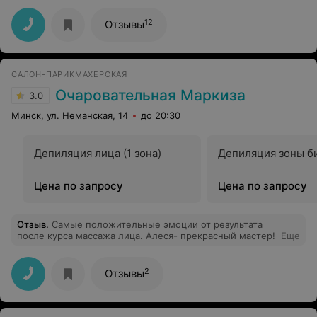
11.09.17-такого хамства я давно не встречала.
Разговаривает, как будто отдолжение делает. На
12
Отзывы
вопрос, делант ли нужный мне мастер окрашивание,
отвечает "А вы как думаете?" .Я думаю, что вам нужно
научится разговаривать, я звоню не для того, что бы
денег у вас отдолжить и т.п... Отпало всякое желание
САЛОН-ПАРИКМАХЕРСКАЯ
идти туда, единственное, не могу "изменить" моему
любимому мастеру...А вот нового клиента можно и
Очаровательная Маркиза
3.0
потерять после такого "общения"...
Минск, ул. Неманская, 14
до 20:30
Депиляция лица (1 зона)
Депиляция зоны б
Цена по запросу
Цена по запросу
Отзыв
.
Самые положительные эмоции от результата
после курса массажа лица. Алеся- прекрасный мастер!
Еще
2
Отзывы