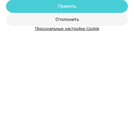
Принять
Добавить специалиста
Отклонить
Персональные настройки Cookie
О проекте
Новости проекта
Размещение рекламы
Медицинский маркетинг
Публичный договор
Пользовательское соглашение
Способы оплаты
Вакансии
Партнеры
Написать руководителю 103.by
Написать в поддержку
Персональные настройки cookie
Обработка персональных данных