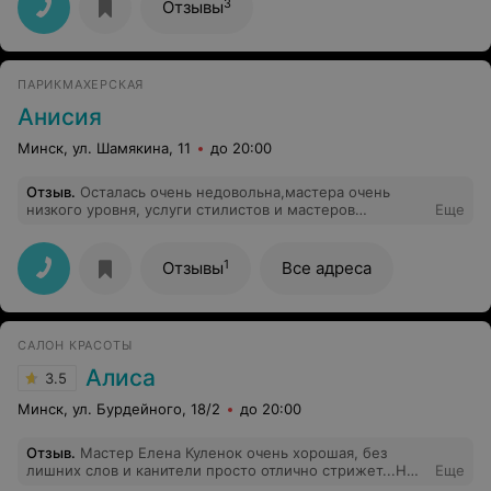
3
Отзывы
ПАРИКМАХЕРСКАЯ
Анисия
Минск, ул. Шамякина, 11
до 20:00
Отзыв
.
Осталась очень недовольна,мастера очень
низкого уровня, услуги стилистов и мастеров
Еще
маникюра и педикюра там и в помине нет,хотелось бы
чтоб горе-мастера подучили математику,сдачу они не
умеют считать,обманули на 10 тысяч рублей(это
1
Отзывы
Все адреса
копейки,но сам факт не приятен). Будьте
осторожны,мой совет лучше выбрать другую
парикмахерскую во избежания ужасного внешнего
вида!!!
САЛОН КРАСОТЫ
Алиса
3.5
Минск, ул. Бурдейного, 18/2
до 20:00
Отзыв
.
Мастер Елена Куленок очень хорошая, без
лишних слов и канители просто отлично стрижет...НО
Еще
не знаю как зовут девушку, которая поднимала трубку