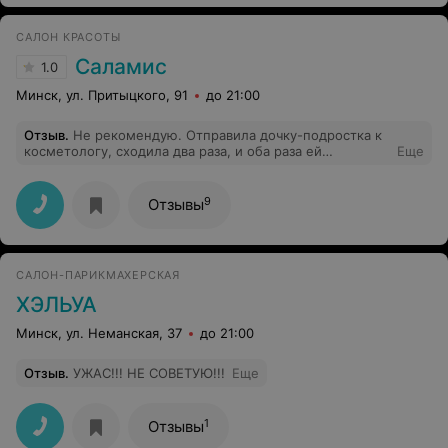
САЛОН КРАСОТЫ
Саламис
1.0
Минск, ул. Притыцкого, 91
до 21:00
Отзыв
.
Не рекомендую. Отправила дочку-подростка к
косметологу, сходила два раза, и оба раза ей
Еще
пришлось ждать, пока освободится мастер, а на
просьбу дать воды администратор ответила, что
магазин за углом.
9
Отзывы
САЛОН-ПАРИКМАХЕРСКАЯ
ХЭЛЬУА
Минск, ул. Неманская, 37
до 21:00
Отзыв
.
УЖАС!!! НЕ СОВЕТУЮ!!!
Еще
1
Отзывы