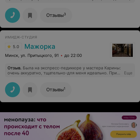
правда, очень уж скрупулезно работает мастер надо
моей головой, процесс затягивается
3
Отзывы
ИМИДЖ-СТУДИЯ
Мажорка
5.0
Минск, ул. Притыцкого, 91
до 22:00
Отзыв
.
Была на экспресс-педикюре у мастера Карины:
очень аккуратно, тщательно-для меня идеально. При
Еще
этом, цена,как везде, а интерьер очень
красивый(салонный, а не парикмахерской)
1
Отзывы