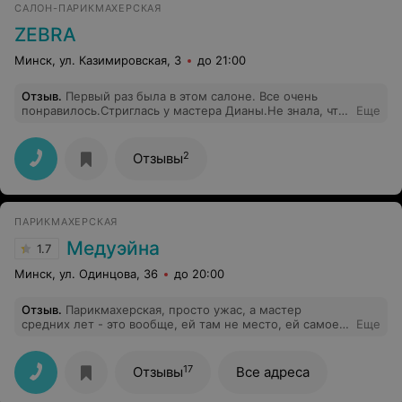
САЛОН-ПАРИКМАХЕРСКАЯ
ZEBRA
Минск, ул. Казимировская, 3
до 21:00
Отзыв
.
Первый раз была в этом салоне. Все очень
понравилось.Стриглась у мастера Дианы.Не знала, что
Еще
хочу, но мастер посоветовала несколько вариантов.
Стрижка получилась очень классной и стильной.
Кардинально поменяла свой образ.Теперь буду ходить
2
Отзывы
к Вам чаще. Спасибо!
ПАРИКМАХЕРСКАЯ
Медуэйна
1.7
Минск, ул. Одинцова, 36
до 20:00
Отзыв
.
Парикмахерская, просто ужас, а мастер
средних лет - это вообще, ей там не место, ей самое
Еще
место работать в армии и стричь солдат под машинку.
Никому не советую.
17
Отзывы
Все адреса