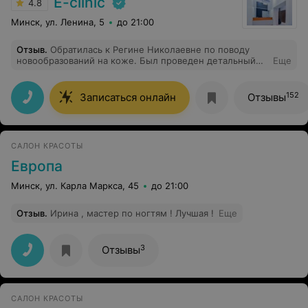
E-clinic
4.8
Минск, ул. Ленина, 5
до 21:00
Отзыв
.
Обратилась к Регине Николаевне по поводу
новообразований на коже. Был проведен детальный
Еще
осмотр. Доктор все подробно и тактично разъяснила
по каждому образованию. Также было решено удалить
родинку, все прошло безболезненно и максимально
152
Записаться онлайн
Отзывы
комфортно. Были даны подробные рекомендации по
уходу после удаления. На приеме было максимально
доверительно. Это очень важно. Очень рекомендую.
САЛОН КРАСОТЫ
Европа
Минск, ул. Карла Маркса, 45
до 21:00
Отзыв
.
Ирина , мастер по ногтям ! Лучшая !
Еще
3
Отзывы
САЛОН КРАСОТЫ