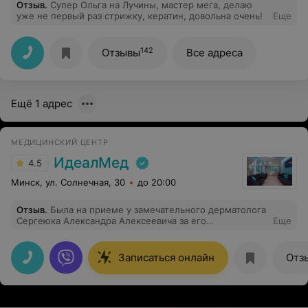
Отзыв
.
Супер Ольга на Лучины, мастер мега, делаю
уже не первый раз стрижку, кератин, довольна очень!
Еще
142
Отзывы
Все адреса
Ещё 1 адрес
МЕДИЦИНСКИЙ ЦЕНТР
ИдеалМед
4.5
Минск, ул. Солнечная, 30
до 20:00
Отзыв
.
Была на приеме у замечательного дерматолога
Сергеюка Александра Алексеевича за его
Еще
профессионализм, искреннее желание помочь и
ответы на все мои вопросы! Рекомендую!
Записаться онлайн
Отз