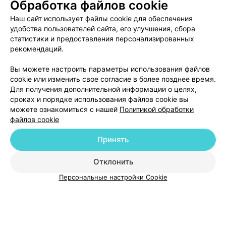
Обработка файлов cookie
Минск, ул. Ульяновская, 33
до 18:00
Наш сайт использует файлы cookie для обеспечения
удобства пользователей сайта, его улучшения, сбора
САЛОН КРАСОТЫ
статистики и предоставления персонализированных
Шадэ
рекомендаций.
Минск, ул. Ленина, 15
до 18:00
Вы можете настроить параметры использования файлов
cookie или изменить свое согласие в более позднее время.
Для получения дополнительной информации о целях,
сроках и порядке использования файлов cookie вы
можете ознакомиться с нашей
Политикой обработки
файлов cookie
Добавить компанию
Принять
Добавить специалиста
Отклонить
Персональные настройки Cookie
О проекте
Новости проекта
Размещение рекламы