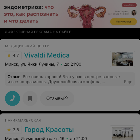
ЭФФЕКТИВНАЯ РЕКЛАМА НА САЙТЕ
МЕДИЦИНСКИЙ ЦЕНТР
Vivaldi Medica
4.7
Минск, ул. Янки Лучины, 7
до 21:00
Отзыв
.
Все очень хорошо! Был у вас в центре впервые
и все понравилось. Дружелюбная атмосфера,
Еще
вежливый и доброжелательный медперсонал.
Отдельно хочу отметить Шамрей Елена Францевна:
помогла мне и ответила на все мои вопросы!
55
Отзывы
ПАРИКМАХЕРСКАЯ
Город Красоты
3.8
Минск, Игуменский тракт, 16
до 21:00