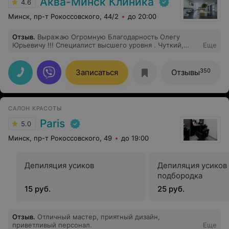
Аква-Минск Клиника
4.6
Минск, пр-т Рокоссовского, 44/2
до 20:00
Отзыв
.
Выражаю Огромную Благодарность Олегу
Юрьевичу !!! Специалист высшего уровня . Чуткий,
Еще
внимательный, добрый. Говорю как человек
пугающейся всего. Буду рекомендовать такого супер-
врача. Благодарю ещё раз, что такие люди есть и
350
Записаться
Отзывы
можно положиться, что все пройдёт гладко и точно!!
САЛОН КРАСОТЫ
Paris
5.0
Минск, пр-т Рокоссовского, 49
до 19:00
Депиляция усиков
Депиляция усиков
подбородка
15 руб.
25 руб.
Отзыв
.
Отличный мастер, приятный дизайн,
приветливый персонал.
Еще