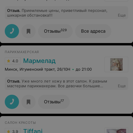
Отзыв
.
Приемлемые цены, приветливый персонал,
шикарная обстановка!!!
Еще
329
Отзывы
Все адреса
ПАРИКМАХЕРСКАЯ
Мармелад
4.0
Минск, Игуменский тракт, 26/10Н
до 21:00
Отзыв
.
Уже много лет хожу в этот салон. К разным
мастерам парикмахерам. Все девочки большие
Еще
молодцы! Алена и Кристина ваш маникюр пезупречен)
. Последняя окраска волос у Оксаны просто супер!
Цены приятные. Кофе вкусный. Конфетки сладенькие.
17
Отзывы
Спасибо!
САЛОН КРАСОТЫ
Tiffani
3.9