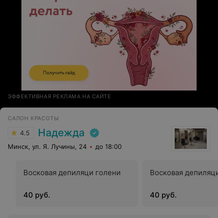
время, так и после манипуляций. Отдельное и
огромное спасибо за рекомендацию врача нужного
мне профиля! Это очень ценно, когда специалист не
только сам квалифицирован, но и может направить к
другим проверенным коллегам. Я уже активно
рекоменд
ЭФФЕКТИВНАЯ РЕКЛАМА НА САЙТЕ
САЛОН КРАСОТЫ
Надежда
4.5
Минск, ул. Я. Лучины, 24
до 18:00
Восковая депиляци голени
Восковая депиляц
40 руб.
40 руб.