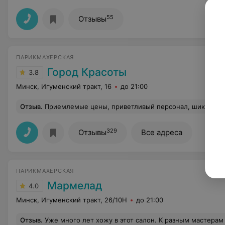
55
Отзывы
ПАРИКМАХЕРСКАЯ
Город Красоты
3.8
Минск, Игуменский тракт, 16
до 21:00
Отзыв
.
Приемлемые цены, приветливый персонал, шикарная о
329
Отзывы
Все адреса
ПАРИКМАХЕРСКАЯ
Мармелад
4.0
Минск, Игуменский тракт, 26/10Н
до 21:00
Отзыв
.
Уже много лет хожу в этот салон. К разным мастерам парикмахерам. Все девочки большие молодцы! Алена и Кристина ваш маникюр пезупречен) . Последняя окраска волос у Оксаны