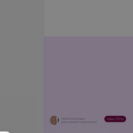
 депиляция рук до
Восковая депиляция рук
полностью
35 руб.