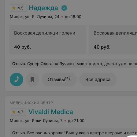
Надежда
4.5
Минск, ул. Я. Лучины, 24
до 18:00
Восковая депиляци голени
Восковая депиляци
40 руб.
40 руб.
Отзыв
.
Супер Ольга на Лучины, мастер мега, делаю уже не первый раз стриж
142
Отзывы
Все адреса
МЕДИЦИНСКИЙ ЦЕНТР
Vivaldi Medica
4.7
Минск, ул. Янки Лучины, 7
до 21:00
Отзыв
.
Все очень хорошо! Был у вас в центре впервые и все понравилось. Дружелюбная атмосфера, вежливый и доброжелательный медперсонал. Отдельно хочу отметить Ша