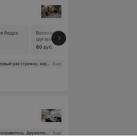
я бедра
Восковая депиляция /
Восковая
шугаринг ног полностью
локтя
60 руб.
30 руб.
ку, кератин, довольна очень!
Еще
мрей Елена Францевна: помогла мне и ответила на все мои вопросы!
Еще