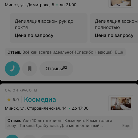
половины денег.
Минск, ул. Димитрова, 5
до 21:00
Депиляция воском рук до
Депиляция воском
локтя
полностью
Цена по запросу
Цена по запросу
Отзыв
.
Всё как всегда идеально)))Спасибо Надюша)
Еще
62
Отзывы
САЛОН КРАСОТЫ
Космедиа
5.0
Минск, ул. Старовиленская, 14
до 17:00
Отзыв
.
Уже 10 лет я клиент Космедиа. Косметолога
зовут Татьяна Долбунова. Для меня отличный
Еще
показатель того, что выбрала правильного
косметолога - состояние моей кожи, при знакомстве