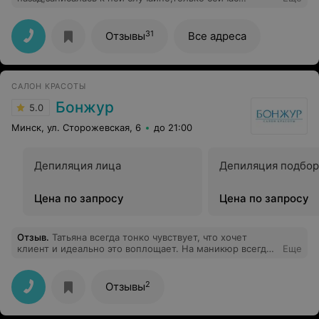
появилось время написать отзыв, крайне не
понравилось, не рекомендую, мастер опоздала, на
вопросы отвечала надменно, инструменты она
31
Отзывы
Все адреса
доставала не при мне. Короче больше не пойду.
САЛОН КРАСОТЫ
Бонжур
5.0
Минск, ул. Сторожевская, 6
до 21:00
Депиляция лица
Депиляция подбор
Цена по запросу
Цена по запросу
Отзыв
.
Татьяна всегда тонко чувствует, что хочет
клиент и идеально это воплощает. На маникюр всегда
Еще
прихожу с удовольствием, тк знаю, что получу
желаемый результат и очень приятную беседу
2
Отзывы