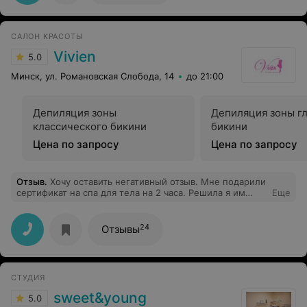
САЛОН КРАСОТЫ
Vivien
5.0
Минск, ул. Романовская Слобода, 14
до 21:00
Депиляция зоны
Депиляция зоны г
классического бикини
бикини
Цена по запросу
Цена по запросу
Отзыв
.
Хочу оставить негативный отзыв. Мне подарили
сертификат на спа для тела на 2 часа. Решила я им
Еще
воспользоваться в конце сентября. Во-первых, не
понравилась обстановка, как в обычной
парикмахерской. к ИК сауне претензий нет, но вот на
24
Отзывы
комплекс для тела тьма. Во-первых, в кабинете стоял
жуткий холод, играло радио,никакого расслабляющего
запаха. Сам процесс скрабирования был выполнен за 3
минуты, а после обмазали меня кисточкой ( не
СТУДИЯ
руками) тело средством в течении тоже минут 3. Если
бы это был не подарок, а сертификат куплен за свой
sweet&young
5.0
счёт, я бы устроила разнос, и требовала возврата