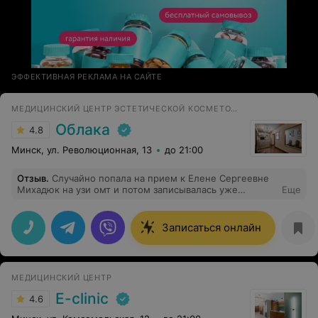
ЭФФЕКТИВНАЯ РЕКЛАМА НА САЙТЕ
МЕДИЦИНСКИЙ ЦЕНТР ЭСТЕТИЧЕСКОЙ КОСМЕТОЛОГИИ И ГИНЕКОЛОГИИ
Облака
4.8
Минск, ул. Революционная, 13
до 21:00
Отзыв
.
Случайно попала на прием к Елене Сергеевне
Михадюк на узи омт и потом записывалась уже
Еще
целенаправленно к ней, т к очень понравлась и сама
врач, и отношение. Очень приятная и
доброжелательная, посмотрела все максимально
Записаться онлайн
тщательно, показала на мониторе,
прокомментировала, пояснила, во второй раз
вспомнила предыдущий прием. Однозначно 5 звезд и
рекомендую))
МЕДИЦИНСКИЙ ЦЕНТР
E-clinic
4.6