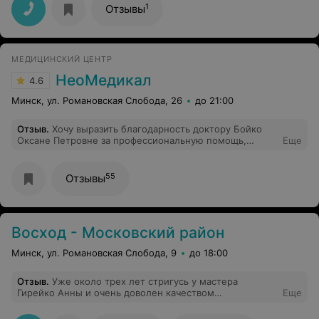
мне "дают" на 10 лет меньше. Меня это радует.
1
Отзывы
МЕДИЦИНСКИЙ ЦЕНТР
НеоМедикал
4.6
Минск, ул. Романовская Слобода, 26
до 21:00
Отзыв
.
Хочу выразить благодарность доктору Бойко
Оксане Петровне за профессиональную помощь,
Еще
доброжелательность, позитивный заряд. Побольше бы
таких врачей)
55
Отзывы
Восход - Московский район
Минск, ул. Романовская Слобода, 9
до 18:00
Отзыв
.
Уже около трех лет стригусь у мастера
Гирейко Анны и очень доволен качеством
Еще
обслуживания. Всегда очень скрупулезно относится к
делу, стрижет исключительно вручную, машинку