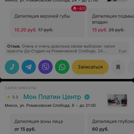
Минск, ул. Романовская Слобода, 24
до 21:00
-
40
%
Депиляция верхней губы
Депиляция подмы
впадин
10,20 руб.
17 руб.
15 руб.
25 руб.
Отзыв
.
Очень и очень довольна своим выбором: салон
красоты Да-Студия на Романовской Слободе, 24.
Еще
Мастер Дмитрий без напряга справился с моими
запросами и пожеланиями и сделал стрижку просто
супер!)) Дмитрий - прекрасный профессионал,согласна
Записаться
со всеми отзывами о нем на 100 процентов!)) В
салоне,действительно, комфортно в плане
обслуживания, чисто, уютно. Спасибо всем за
подаренный прекрасный день!))
САЛОН КРАСОТЫ
Мон Платин Центр
5.0
Минск, ул. Романовская Слобода, 9
до 21:00
Депиляция зоны лица
Депиляция глубок
от 15 руб.
60 руб.