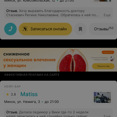
Минск, ул. Комсомольская, 12
до 21:00
Отзыв
.
Хочу выразить благодарность доктору
Стаскевич Регине Николаевне. Обратилась к ней по
Еще
поводу удаления родинок. Процедура прошла лучше
всех ожиданий. Милейшего и приятного доктора я ещё
не встречала. Очень мягкая и деликатная. На
152
Записаться онлайн
Отзывы
протяжении всего времени доктор постоянно
спрашивала как мое самочувствие. Общение было
приятное и без напряга. Доктор дала подробные
рекомендации по уходу за ранками. Приятно видеть,
что человек действительно любит свою работу и
делает ее с душой.
ЭФФЕКТИВНАЯ РЕКЛАМА НА САЙТЕ
НЕЙЛ-БАР
Matiss
3.8
Минск, ул. Немига, 3
до 21:00
Отзыв
.
Делала педикюр у Вики где-то 2 недели
назад,записалась к ней случайно,только сейчас
Еще