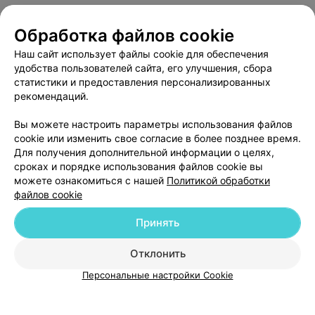
САЛОН КРАСОТЫ
Верона Стиль
Обработка файлов cookie
Минск, пер. Музыкальный, 1
до 17:00
Наш сайт использует файлы cookie для обеспечения
удобства пользователей сайта, его улучшения, сбора
статистики и предоставления персонализированных
МАНИКЮРНО-ПЕДИКЮРНЫЙ КАБИНЕТ
рекомендаций.
Nail-Fresh
Вы можете настроить параметры использования файлов
Минск, ул. Комсомольская, 16
до 20:00
cookie или изменить свое согласие в более позднее время.
Для получения дополнительной информации о целях,
сроках и порядке использования файлов cookie вы
можете ознакомиться с нашей
Политикой обработки
файлов cookie
Принять
Добавить компанию
Отклонить
Добавить специалиста
Персональные настройки Cookie