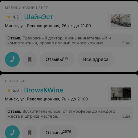
МЕДИЦИНСКИЙ ЦЕНТР
ШайнЭст
4.5
Минск, ул. Революционная, 26а
до 21:00
Отзыв
.
Прекрасный доктор, очень внимательный и
компетентный, провел полный осмотр кожных
Еще
покровов, прощупал все лимфоузлы, хотя я пришла на
осмотр всего одной родинки. Чувствуется
профессионализм врача и чуткое отношение к
179
Отзывы
Все адреса
пациенту. Рекомендую данного специалиста!
БЬЮТИ БАР
Brows&Wine
5.0
Минск, ул. Революционная, 7а
до 21:00
Отзыв
.
Восхитительно все: от атмосферы до каждого
жеста и штриха мастера.
Еще
2576
Отзывы