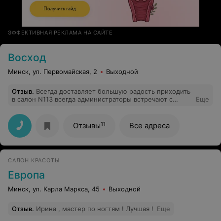
ЭФФЕКТИВНАЯ РЕКЛАМА НА САЙТЕ
Восход
Минск, ул. Первомайская, 2
Выходной
Отзыв
.
Всегда доставляет большую радость приходить
в салон N113 всегда администраторы встречают с
Еще
улыбкой,очень дображелательные....Спасибо Вам!!!
P.S. Рекомендую мужского мастера Якимович А.
МАСТЕР СУПЕР!!!!
11
Отзывы
Все адреса
САЛОН КРАСОТЫ
Европа
Минск, ул. Карла Маркса, 45
Выходной
Отзыв
.
Ирина , мастер по ногтям ! Лучшая !
Еще