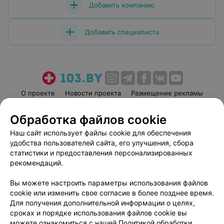
Добавить компанию
Добавить специалиста
О проекте
Новости проекта
Размещение рекламы
Медицинский маркетинг
Публичный договор
Обработка файлов cookie
Пользовательское соглашение
Способы оплаты
Наш сайт использует файлы cookie для обеспечения
Вакансии
Партнеры
удобства пользователей сайта, его улучшения, сбора
Написать руководителю 103.by
статистики и предоставления персонализированных
рекомендаций.
Написать в поддержку
Персональные настройки cookie
Вы можете настроить параметры использования файлов
Обработка персональных данных
cookie или изменить свое согласие в более позднее время.
Для получения дополнительной информации о целях,
сроках и порядке использования файлов cookie вы
можете ознакомиться с нашей
Политикой обработки