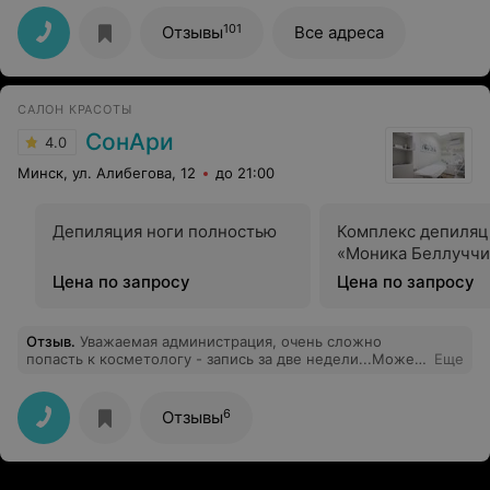
101
Отзывы
Все адреса
САЛОН КРАСОТЫ
СонАри
4.0
Минск, ул. Алибегова, 12
до 21:00
Депиляция ноги полностью
Комплекс депиляц
«Моника Беллуччи
Цена по запросу
Цена по запросу
Отзыв
.
Уважаемая администрация, очень сложно
попасть к косметологу - запись за две недели...Может,
Еще
Вам стоит взять на работу еще одного специалиста?
Спасибо за понимание.
6
Отзывы