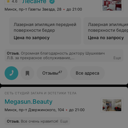
Лесанте
4.6
Минск, пр-т Газеты Звезда, 28
до 21:00
Лазерная эпиляция передней
Лазерная эпиляци
поверхности бедер
поверхности беде
Цена по запросу
Цена по запросу
Отзыв
.
Огромная благодарность доктору Шушкевич
Л.В. за прекрасное обслуживание,
Еще
доброжелательность и профессионализм. Просьба к
руководству отметить работу сотрудника денежным
вознаграждением или грамотой.
47
Отзывы
Все адреса
СЕТЬ СТУДИЙ ЗАГАРА И ЭСТЕТИКИ ТЕЛА
Megasun.Beauty
Минск, пр-т Дзержинского, 104
до 21:00
Отзыв
.
Все очень нравится!
Еще