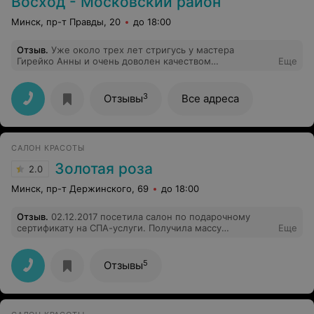
Восход - Московский район
Минск, пр-т Правды, 20
до 18:00
Отзыв
.
Уже около трех лет стригусь у мастера
Гирейко Анны и очень доволен качеством
Еще
обслуживания. Всегда очень скрупулезно относится к
делу, стрижет исключительно вручную, машинку
может использовать только в конце, когда затылок
3
Отзывы
Все адреса
поправляет. Нужно конечно запастись временем,
потому что стрижет мастер очень аккуратно и обычно
мужская стрижка занимает час, пока не доведет до
идеала не заканчивает стричь. Рекомендую, мастер
САЛОН КРАСОТЫ
профессионал своего дела!
Золотая роза
2.0
Минск, пр-т Держинского, 69
до 18:00
Отзыв
.
02.12.2017 посетила салон по подарочному
сертификату на СПА-услуги. Получила массу
Еще
удовольствий. Кроме самих процедур очень
понравилось отношение к клиенту. Вежливое и
внимательное, такое, какое и должно быть. Вернусь
5
Отзывы
туда еще именно из-за человеческого фактора.
Спасибо профессионалам! Буду советовать другим.