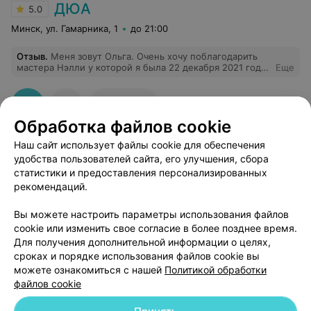
ДЮА
5.0
Минск, ул. Гамарника, 1
до 21:00
Отзыв
.
Меня зовут Ольга. Очень хочу поблагодарить
мастера Нэлли у которой я была 22 декабря 2021 года
Еще
в парикмахерской Дюа (ул. Гамарника, 1). Я делала
маникюр и коррекцию бровей с окрашивание +
окрашивание ресниц. Всё было сделано просто
1
Отзывы
шикарно. Времени заняло совсем немного, т.е. две
Обработка файлов cookie
данные процедуры заняли примерно час. Я уходила в
отличном настроении. Всем советую мастера Нэлли. Я
Наш сайт использует файлы cookie для обеспечения
была в этой парикмахерской и у данного мастера
впервые. Честно..очень переживала..Но результат
удобства пользователей сайта, его улучшения, сбора
превзошёл все мои ожидания. Спасибо Вам Нэлли за
статистики и предоставления персонализированных
прекрасную работу!!!
рекомендаций.
Добавить компанию
Вы можете настроить параметры использования файлов
cookie или изменить свое согласие в более позднее время.
Для получения дополнительной информации о целях,
Добавить специалиста
сроках и порядке использования файлов cookie вы
можете ознакомиться с нашей
Политикой обработки
файлов cookie