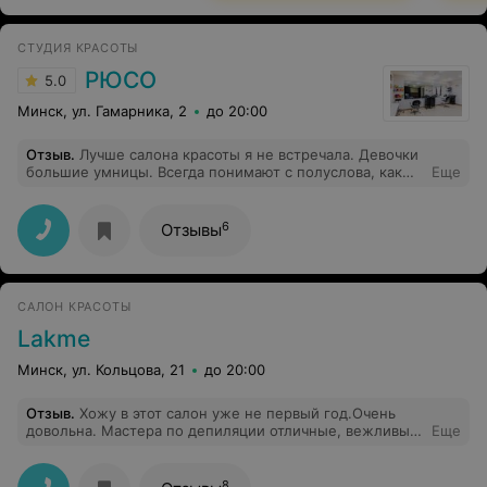
СТУДИЯ КРАСОТЫ
РЮСО
5.0
Минск, ул. Гамарника, 2
до 20:00
Отзыв
.
Лучше салона красоты я не встречала. Девочки
большие умницы. Всегда понимают с полуслова, как
Еще
нужно постричь, сделают именно так, как лучше и
быть не может. Удачи и процветания!
6
Отзывы
САЛОН КРАСОТЫ
Lakme
Минск, ул. Кольцова, 21
до 20:00
Отзыв
.
Хожу в этот салон уже не первый год.Очень
довольна. Мастера по депиляции отличные, вежливые,
Еще
мастера своего дела. И стриглась не однократно.
8