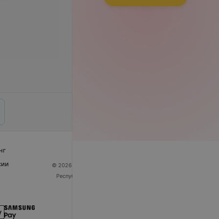
нг
сии
© 2026 ООО «Артокс Лаб», УНП 191700409
| 220012,
Республика Беларусь, г. Минск, улица Толбухина, 2,
пом. 16 | help@103.by
Служба поддержки
+375 291212755