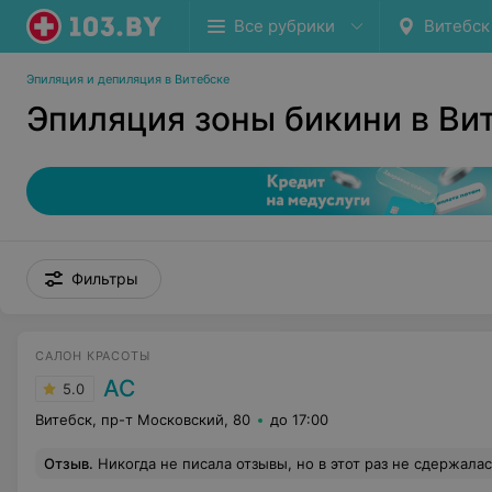
Все рубрики
Витебск
Эпиляция и депиляция в Витебске
Эпиляция зоны бикини в Ви
Фильтры
САЛОН КРАСОТЫ
АС
5.0
Витебск, пр-т Московский, 80
до 17:00
Отзыв
.
Никогда не писала отзывы, но в этот раз не сдержалась! К Михаилу обратилась с проблемой онемение верхнего плечевого пояса. Достаточно было одного сеанса, который в прямом смысле вернул мою жизненную энергию! Очень профессиональный подход-разные техники, доведение до результата. Попутно Михаил объяснял многие интересные моменты как работает наш организм, как массаж влияет и что с чем связано! Я под впечатление от такой качественной работы- видно сразу богатый опыт, глубокие з