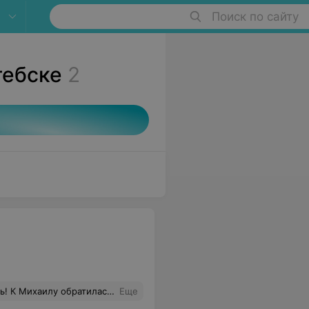
Поиск по сайту
тебске
2
нания и большая любовь к своему делу! Более того -очень комфортное взаимодействие: позитивный, добрый, отзывчивый специалист который учитывает все пожелания и работает на совесть! Михаил Огромное Вам спасибо!
Еще