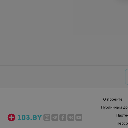
О проекте
Публичный до
Партн
Персо