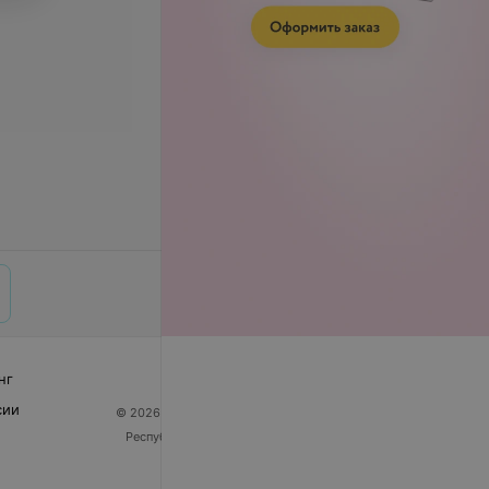
нг
сии
© 2026 ООО «Артокс Лаб», УНП 191700409
| 220012,
Республика Беларусь, г. Минск, улица Толбухина, 2,
пом. 16 | help@103.by
Служба поддержки
+375 291212755