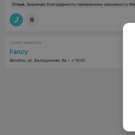
Отзыв
.
Выражаю благодарность прекрасному массажисту Ми
САЛОН КРАСОТЫ
Fancy
Витебск, ул. Белорусская, 6в
с 10:00