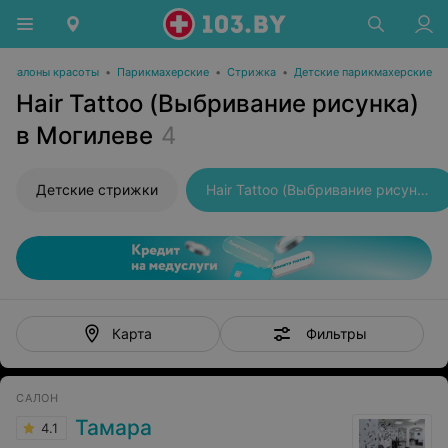
Салоны красоты
•
Парикмахерские
•
Стрижка
•
Детские парикмахерские
Hair Tattoo (Выбривание рисунка)
в Могилеве
4
Детские стрижки
Hair Tattoo (Выбривание рисунка)
Фильтры
Карта
САЛОН
Тамара
4.1