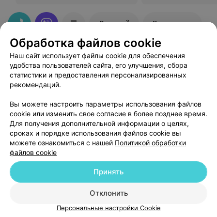
3
Отзывы
Все адреса
Обработка файлов cookie
Наш сайт использует файлы cookie для обеспечения
удобства пользователей сайта, его улучшения, сбора
статистики и предоставления персонализированных
рекомендаций.
Добавить компанию
Вы можете настроить параметры использования файлов
cookie или изменить свое согласие в более позднее время.
Добавить специалиста
Для получения дополнительной информации о целях,
сроках и порядке использования файлов cookie вы
можете ознакомиться с нашей
Политикой обработки
файлов cookie
Принять
О проекте
Новости проекта
Размещение рекламы
Отклонить
Медицинский маркетинг
Публичный договор
Пользовательское соглашение
Способы оплаты
Персональные настройки Cookie