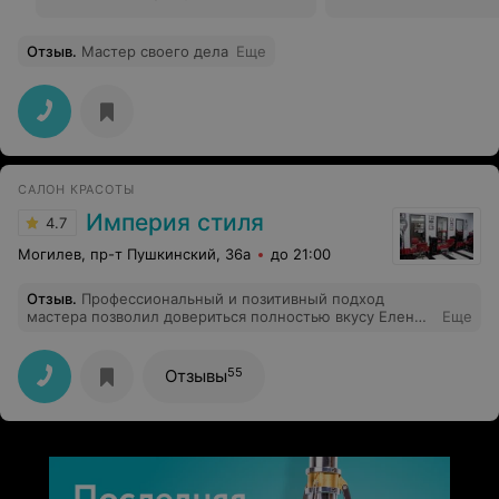
Отзыв
.
Мастер своего дела
Еще
САЛОН КРАСОТЫ
Империя стиля
4.7
Могилев, пр-т Пушкинский, 36а
до 21:00
Отзыв
.
Профессиональный и позитивный подход
мастера позволил довериться полностью вкусу Елены)
Еще
В итоге получилось очень даже здорово, т.к. я не до
конца знала чего хочу)) Мастера рекомендую! Елена,
Вам огромное спасибо, мужу понравилось
55
Отзывы