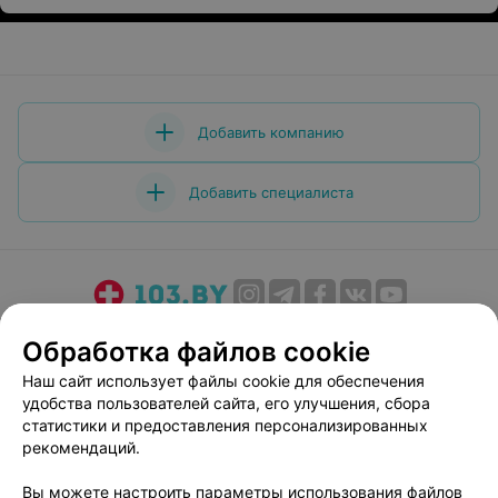
Добавить компанию
Добавить специалиста
О проекте
Новости проекта
Размещение рекламы
Обработка файлов cookie
Медицинский маркетинг
Публичный договор
Наш сайт использует файлы cookie для обеспечения
Пользовательское соглашение
Способы оплаты
удобства пользователей сайта, его улучшения, сбора
Вакансии
Партнеры
статистики и предоставления персонализированных
рекомендаций.
Написать руководителю 103.by
Написать в поддержку
Вы можете настроить параметры использования файлов