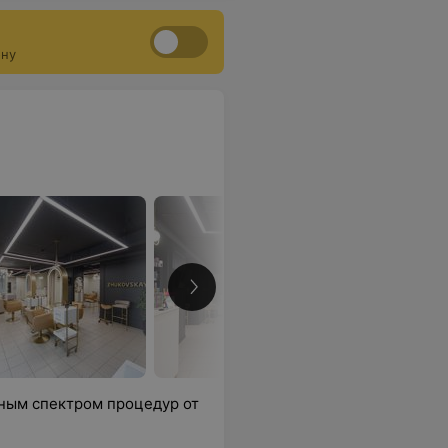
ону
лным спектром процедур от