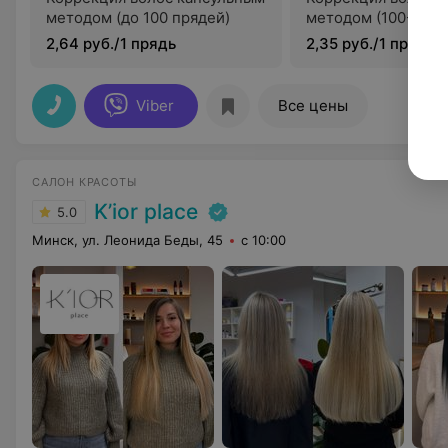
методом (до 100 прядей)
методом (100-150 
2,64 руб./1 прядь
2,35 руб./1 прядь
Viber
Все цены
САЛОН КРАСОТЫ
K’ior place
5.0
Минск, ул. Леонида Беды, 45
с 10:00