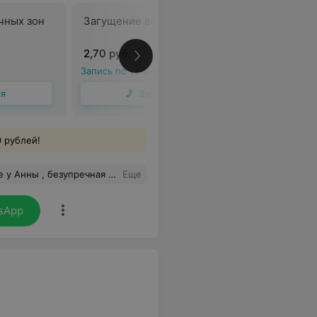
чных зон
Загущение волос
Коррекци
2,70 руб.
3,50 руб.
Запись по телефону
Запись по 
ся
Записаться
 рублей!
 процедуры на седьмом небе от счастья .
Еще
sApp