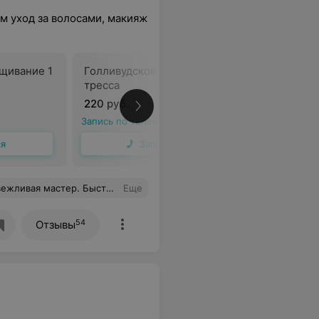
м уход за волосами, макияж
щивание 1
Голливудское наращивание 2
Наращива
тресса
220 руб.
2,50 руб.
Запись по телефону
Запись по 
ся
Записаться
сь довольна услугой стрижки кончиков.
Еще
54
Отзывы