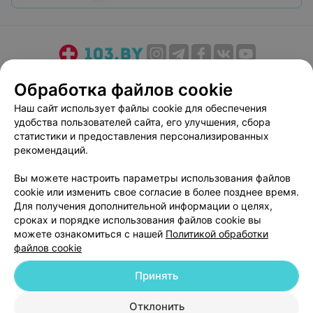
О проекте
Новости проекта
Размещение рекламы
Обработка файлов cookie
Медицинский маркетинг
Публичный договор
Наш сайт использует файлы cookie для обеспечения
Пользовательское соглашение
Способы оплаты
удобства пользователей сайта, его улучшения, сбора
Вакансии
Партнеры
статистики и предоставления персонализированных
рекомендаций.
Написать руководителю 103.by
Написать в поддержку
Вы можете настроить параметры использования файлов
cookie или изменить свое согласие в более позднее время.
Персональные настройки cookie
Для получения дополнительной информации о целях,
Обработка персональных данных
сроках и порядке использования файлов cookie вы
можете ознакомиться с нашей
Политикой обработки
файлов cookie
Принять
Отклонить
© 2026 ООО «Артокс Лаб», УНП 191700409
| 220012, Республика Беларусь,