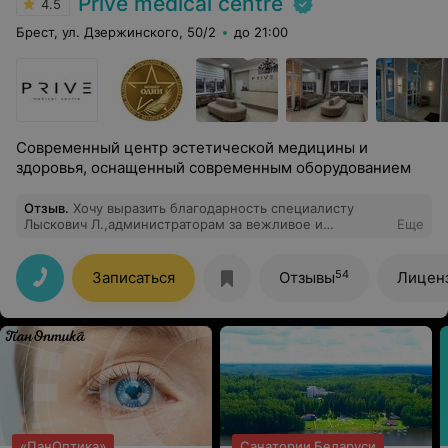
Prive medical centre
4.5
Брест, ул. Дзержинского, 50/2
до 21:00
Современный центр эстетической медицины и
здоровья, оснащенный современным оборудованием
Отзыв
.
Хочу выразить благодарность специалисту
Лыскович Л.,администраторам за вежливое и
Еще
тактичное обслуживание,а также руководству за
прекрасный рабочий персонал
54
Записаться
Отзывы
Лицен
«ПанОптика»
Санатории Беларуси