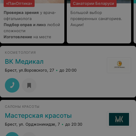
«ПанОптика»
Санатории Беларуси
салоне!!! Я не просто не рекомендую, а советую
держаться как можно дальше от "салона" Нинель!!!
Проверка зрения
у врача-
Большой выбор
офтальмолога
проверенных санаториев.
Подбор оправ и линз
любой
Акции!
сложности
Изготовление
на месте
КОСМЕТОЛОГИЯ
ВК Медикал
Брест, ул.Воровского, 27
до 20:00
САЛОНЫ КРАСОТЫ
Мастерская красоты
Брест, ул. Орджоникидзе, 7
до 20:30