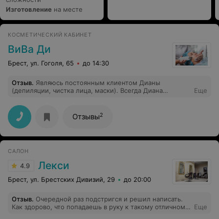
Изготовление
на месте
КОСМЕТИЧЕСКИЙ КАБИНЕТ
ВиВа Ди
Брест, ул. Гоголя, 65
до 14:30
Отзыв
.
Являюсь постоянным клиентом Дианы
(депиляции, чистка лица, маски). Всегда Диана
Еще
записывает на удобное для всех время.
Высококвалифицированный специалист и просто
хороший человек. Очень рекомендую.
2
Отзывы
САЛОН
Лекси
4.9
Брест, ул. Брестских Дивизий, 29
до 20:00
Отзыв
.
Очередной раз подстригся и решил написать.
Как здорово, что попадаешь в руку к такому отличному
Еще
мастеру-понимает с полуслова, качество, скорость, а