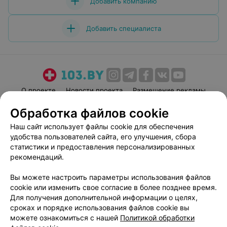
Добавить компанию
Добавить специалиста
О проекте
Новости проекта
Размещение рекламы
Медицинский маркетинг
Публичный договор
Обработка файлов cookie
Пользовательское соглашение
Способы оплаты
Наш сайт использует файлы cookie для обеспечения
Вакансии
Партнеры
удобства пользователей сайта, его улучшения, сбора
статистики и предоставления персонализированных
Написать руководителю 103.by
рекомендаций.
Написать в поддержку
Персональные настройки cookie
Вы можете настроить параметры использования файлов
cookie или изменить свое согласие в более позднее время.
Обработка персональных данных
Для получения дополнительной информации о целях,
сроках и порядке использования файлов cookie вы
можете ознакомиться с нашей
Политикой обработки