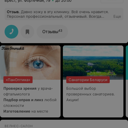
Брест, ул. Фортечная, 79
до 20:00
Отзыв
.
Давно хожу в эту клинику. Всё очень нравится.
Персонал профессиональный, отзывчивый. Всегда
Еще
проконсультируют по поводу выбора
косметологической процедуры. Всем советую.
43
Отзывы
«ПанОптика»
Санатории Беларуси
Проверка зрения
у врача-
Большой выбор
офтальмолога
проверенных санаториев.
Подбор оправ и линз
любой
Акции!
сложности
Изготовление
на месте
ВЕЛНЕС-САЛОН