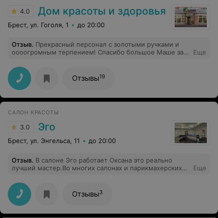
Дом красоты и здоровья
4.0
Брест, ул. Гоголя, 1
до 20:00
Отзыв
.
Прекрасный персонал с золотыми ручками и
оооогромным терпением! Спасибо большое Маше за
Еще
профессионализм и шутки. Ждите в гости!
19
Отзывы
САЛОН КРАСОТЫ
Эго
3.0
Брест, ул. Энгельса, 11
до 20:00
Отзыв
.
В салоне Эго работает Оксана это реально
лучший мастер.Во многих салонах и парикмахерских
Еще
постригался но Оксана самая лучшая и в мужской
стрижке.
3
Отзывы