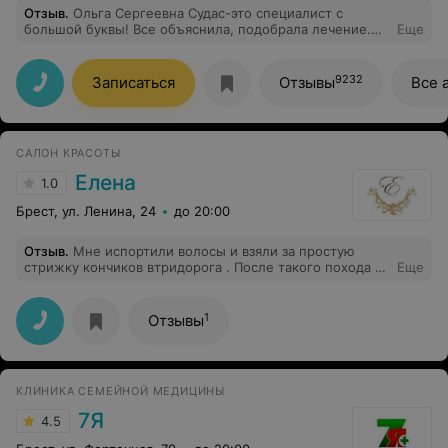
Отзыв
.
Ольга Сергеевна Судас-это специалист с
большой буквы! Все объяснила, подобрала лечение.
Еще
Ребёнок сказал, что будет ходить только к ней
9232
Записаться
Отзывы
Все 
САЛОН КРАСОТЫ
Елена
1.0
Брест, ул. Ленина, 24
до 20:00
Отзыв
.
Мне испортили волосы и взяли за простую
стрижку кончиков втридорога . После такого похода в
Еще
салон волосы как солома : сухие , торчат в разные
стороны при сушке феном . Причём сушила мне их
как-то по дурацки , закручивала и выкручивала .
1
Отзывы
Работают какие -то странные женщины , им говоришь
одно - делают по своему . "Клиентоориетированные"
... ничего не скажешь .
КЛИНИКА СЕМЕЙНОЙ МЕДИЦИНЫ
7Я
4.5