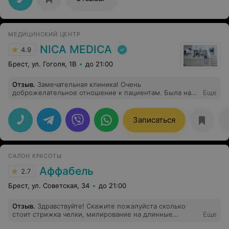
МЕДИЦИНСКИЙ ЦЕНТР
NICA MEDICA
4.9
Брест, ул. Гоголя, 1B
до 21:00
Отзыв
.
Замечательная клиника! Очень
доброжелательное отношение к пациентам. Была на
Еще
приеме у челюстно-лицевого хирурга Бузука Ильи
Владимировича! Замечательный доктор, очень
внимательный. Спасибо за Ваш профессионализм!
Записаться
САЛОН КРАСОТЫ
Аффабель
2.7
Брест, ул. Советская, 34
до 21:00
Отзыв
.
Здравствуйте! Скажите пожалуйста сколько
стоит стрижка челки, милирование на длинные
Еще
волосы(никогда этого не делала)?