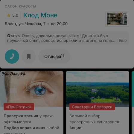
САЛОН КРАСОТЫ
Клод Моне
5.0
Брест, ул. Чкалова, 7
до 20:00
Отзыв
.
Очень, довольна результатом! До этого был
неудачный опыт, волосы испортили и в итоге на голове
Еще
был кошмар. Мастер Настя, внимательно выслушала и
учла все! мои пожелания! В итоге шикарный цвет и
качество волос даже лучше стало. Администратор
13
Отзывы
была приветлива и кофе вкусный) Итог рекомендую
салон Клод Моне и мастера Анастасию.
«ПанОптика»
Санатории Беларуси
Проверка зрения
у врача-
Большой выбор
офтальмолога
проверенных санаториев.
Подбор оправ и линз
любой
Акции!
сложности