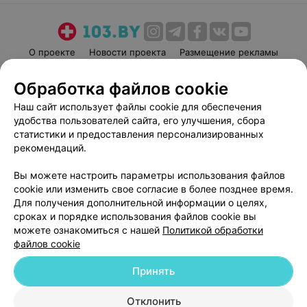
О проекте
Новости проекта
Размещение рекламы
Медицинский маркетинг
Публичный договор
Обработка файлов cookie
Пользовательское соглашение
Способы оплаты
Наш сайт использует файлы cookie для обеспечения
Вакансии
Партнеры
удобства пользователей сайта, его улучшения, сбора
Написать руководителю 103.by
статистики и предоставления персонализированных
рекомендаций.
Написать в поддержку
Персональные настройки cookie
Вы можете настроить параметры использования файлов
Обработка персональных данных
cookie или изменить свое согласие в более позднее время.
Для получения дополнительной информации о целях,
сроках и порядке использования файлов cookie вы
можете ознакомиться с нашей
Политикой обработки
файлов cookie
Принять
© 2026 ООО «Артокс Лаб», УНП 191700409
| 220012, Республика Беларусь,
г. Минск, улица Толбухина, 2, пом. 16 | help@103.by
Отклонить