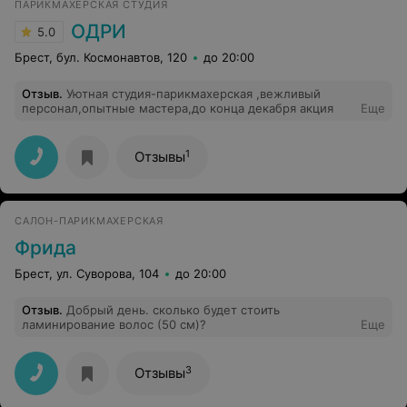
ПАРИКМАХЕРСКАЯ СТУДИЯ
бесполезную сушку мне включили в стоимость. На
мой вопрос, почему в Вашем салоне сушат абсолютно
ОДРИ
5.0
сухие волосы, администратор ответила "потому что
сушат". Была у Вас ранее, всё понравилось, поэтому и
Брест, бул. Космонавтов, 120
до 20:00
вернулась. Не знаю, как до такого докатился Санлав,
но я сюда больше вернусь. 10 минут неаккуратной
Отзыв
.
Уютная студия-парикмахерская ,вежливый
стрижки и бесполезной сушки за 20 рублей. Удачи Вам
персонал,опытные мастера,до конца декабря акция
Еще
и До свидания!
1
Отзывы
САЛОН-ПАРИКМАХЕРСКАЯ
Фрида
Брест, ул. Суворова, 104
до 20:00
Отзыв
.
Добрый день. сколько будет стоить
ламинирование волос (50 см)?
Еще
3
Отзывы