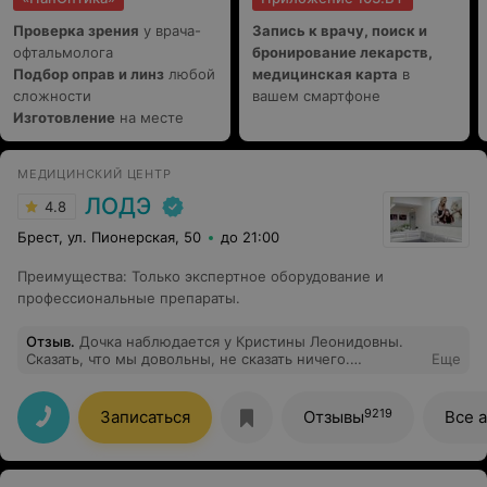
её работы и он потрясающий!!! Ходатайствую о
поощрении данного сотрудника!
Проверка зрения
у врача-
Запись к врачу, поиск и
офтальмолога
бронирование лекарств,
Подбор оправ и линз
любой
медицинская карта
в
сложности
вашем смартфоне
Изготовление
на месте
МЕДИЦИНСКИЙ ЦЕНТР
ЛОДЭ
4.8
Брест, ул. Пионерская, 50
до 21:00
Преимущества
:
Только экспертное оборудование и
профессиональные препараты.
Отзыв
.
Дочка наблюдается у Кристины Леонидовны.
Сказать, что мы довольны, не сказать ничего.
Еще
Прекрасная врач, прекрасное отношение в клинике
вцелом - чисто, аккуратно, всегда рады клиентам
9219
Записаться
Отзывы
Все 