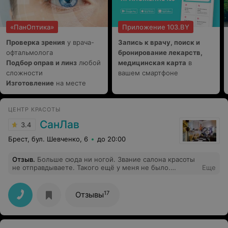
«ПанОптика»
Приложение 103.BY
Проверка зрения
у врача-
Запись к врачу, поиск и
офтальмолога
бронирование лекарств,
Подбор оправ и линз
любой
медицинская карта
в
сложности
вашем смартфоне
Изготовление
на месте
ЦЕНТР КРАСОТЫ
СанЛав
3.4
Брест, бул. Шевченко, 6
до 20:00
Отзыв
.
Больше сюда ни ногой. Звание салона красоты
не отправдываете. Такого ещё у меня не было.
Еще
Началось с того, что стригли стоя. Аргументировала
девушка тем, что у меня волосы длинные. Стригла на
абсолютно сухие волосы. Было три пшика. Да, так
17
Отзывы
мало, что я смогла запомнить. Но апогеем стало то,
что она после этого ещё стала их сушить. Сушить
сухие волосы! Сказала, что просто их выпрямляет,
чтобы посмотреть, ровно ли постригла. Эту