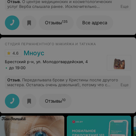
Отзыв
.
О центре медицинских и косметологических
услуг Верба слышала ранее. Исключительно
Еще
положительные отзывы. Обращалась с проблемой
жирного блеска. Решила записаться на прием к
специалисту Анне Сергеевне. Очень внимательная.
135
Отзывы
Все адреса
предложила мне несколько вариантов процедур для
лица. Решилась на нити Aptos и не прогадала,
результат -7 лет. И не бойтесь, процедура
безболезненна, единственно недельку на
СТУДИЯ ПЕРМАНЕНТНОГО МАКИЯЖА И ТАТУАЖА
реабилитацию нужно, но потом все просто
замечательно!
Мноус
4.6
Брестский р-н, ул. Молодогвардейская, 4
до 19:00
Отзыв
.
Переделывала брови у Кристины после другого
мастера. Осталась очень довольна!), потому что с
Еще
бровями после другого салона проходила 8 месяцев и
они у меня ушли в красный цвет. И форма очень
красивая и цвет просто изумительный..)За бровками
10
Отзывы
только к Вам!)