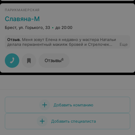
ПАРИКМАХЕРСКАЯ
Славяна-М
Брест, ул. Горького, 33
до 20:00
Отзыв
.
Меня зовут Елена я недавно у мастера Натальи
делала перманентный макияж бровей и Стрелочек
Еще
хочу выразить благодарность за качественное
обслуживание и индивидуальный подход к клиенту
свою работу она выполнила на отлично все получилось
6
Отзывы
очень естественно Я советую тем кто хочет сделать
перманентный макияж обращаться к этому мастеру
Добавить компанию
Добавить специалиста