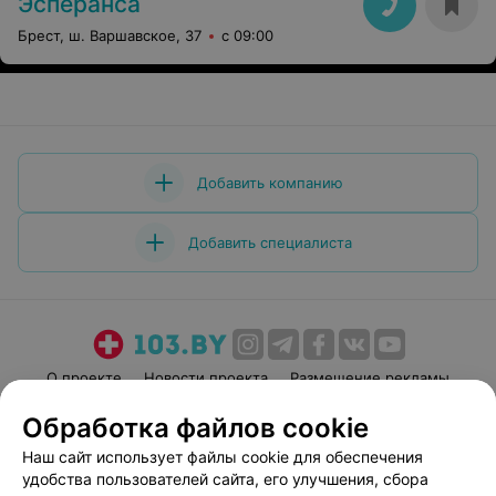
Эсперанса
Брест, ш. Варшавское, 37
с 09:00
Добавить компанию
Добавить специалиста
О проекте
Новости проекта
Размещение рекламы
Медицинский маркетинг
Публичный договор
Обработка файлов cookie
Пользовательское соглашение
Способы оплаты
Наш сайт использует файлы cookie для обеспечения
Вакансии
Партнеры
удобства пользователей сайта, его улучшения, сбора