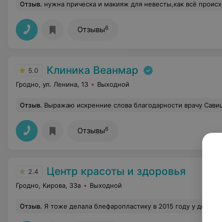
Отзыв
.
нужна прическа и макияж для невесты,как всё проис
6
Отзывы
Клиника Веанмар
5.0
Гродно, ул. Ленина, 13
Выходной
Отзыв
.
Выражаю искренние слова благодарности врачу Савицкому Сергею Владимировичу за его внимательное и чуткое отношение, поня
6
Отзывы
Центр красоты и здоровья
2.4
Гродно, Кирова, 33а
Выходной
Отзыв
.
Я тоже делала блефаропластику в 2015 году у доктора Трусь и абсолютно согласна с 