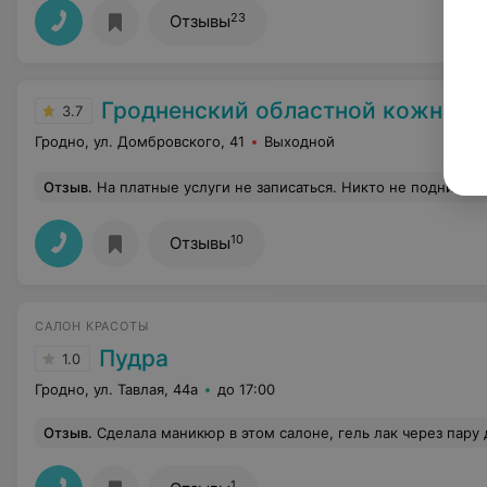
23
Отзывы
Гродненский областной кожно-венерологическ
3.7
Гродно, ул. Домбровского, 41
Выходной
Отзыв
.
На платные услуги не записаться. Никто не поднимает трубку, приехала и кабинет закрыт. В регистратуре неприветливо ответили может вышла, зн
10
Отзывы
САЛОН КРАСОТЫ
Пудра
1.0
Гродно, ул. Тавлая, 44а
до 17:00
Отзыв
.
Сделала маникюр в этом салоне, гель лак через пару дней начал о
1