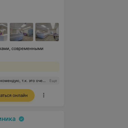
чами, современными
 проконсультировала, ответила на вопросы.
Еще
аться онлайн
иника