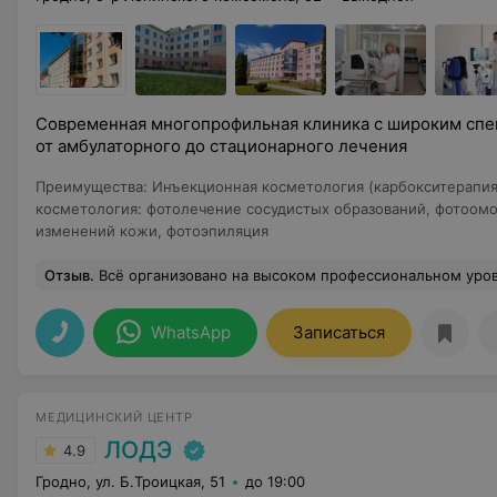
Современная многопрофильная клиника с широким спе
от амбулаторного до стационарного лечения
Преимущества
:
Инъекционная косметология (карбокситерапия
косметология: фотолечение сосудистых образований, фотоом
изменений кожи, фотоэпиляция
Отзыв
.
Всё организовано на высоком профессиональном уровне. Современное медицинское оборудование, опытный квалифицированный персонал, комфортные условия для пациентов – всё это способствовало положительному впечатлению о прохождении курса обследования. Если возникнет необходимость ещё раз обратиться - несомненно, выберу данную клинику. И 
WhatsApp
Записаться
МЕДИЦИНСКИЙ ЦЕНТР
ЛОДЭ
4.9
Гродно, ул. Б.Троицкая, 51
до 19:00