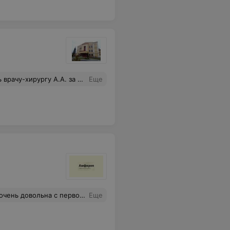
гии и реанимации за их профессионализм, заботу и внимание. Всем большое спасибо за то, что подарили уверенность в жизни и улучшили ее качество! Всем здоровья и успехов в таком нужном и непростом труде!
Еще
ками бегом на ультрозвуковой пилинг и вы красотка. Персонал 10 баллов.
Еще