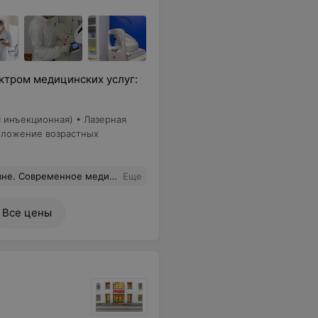
ктром медицинских услуг:
 инъекционная) • Лазерная
оложение возрастных
всем своим знакомым, друзьям обязательно порекомендую при необходимости обратиться за медицинской помощью в Гродненскую университетскую клинику.
Еще
Все цены