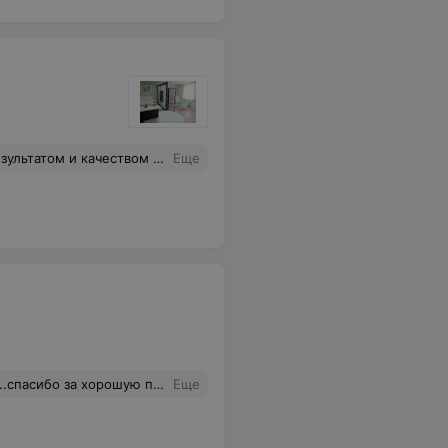
добное кресло, приятная обстановка. Спасибо большое)
Еще
рижку...покраску бровей и ресничек .
Еще