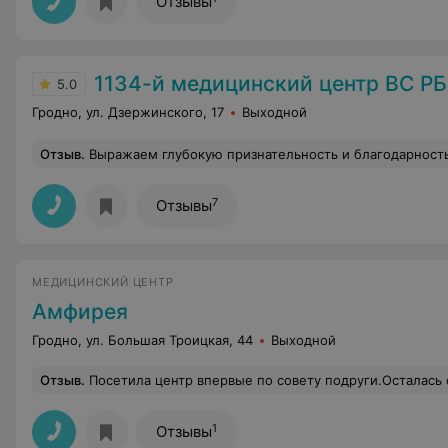
Отзывы
1134-й медицинский центр ВС РБ
5.0
Гродно, ул. Дзержинского, 17
Выходной
Отзыв
.
Выражаем глубокую признательность и благодарность врачу-хирургу А.А. за успешно проведенную операцию, за его золотые руки, высокий профессионализм, отзывчивость и внимание. Большое спасибо и врачу-хирургу Т.С.за компетентность и внимание. Отдельную благодарность выражаем врачам отделения реанимации А.А., А.В., В В.за их компетентность, готовность прийти на помощь в любое время суток, чуткое отношение. Также искренняя благодарность всем медсёстрам, нянечкам отделений хирур
7
Отзывы
МЕДИЦИНСКИЙ ЦЕНТР
Амфирея
Гродно, ул. Большая Троицкая, 44
Выходной
Отзыв
.
Посетила центр впервые по совету подруги.Осталась очень довольна с первого раза. Результат заметили даже все окружающие меня люди.У кого проблемы с черными точ
1
Отзывы