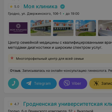
Моя клиника
5.0
Гродно, ул. Дзержинского, 106-1
до 19:00
Центр семейной медицины с квалифицированными вра
методами диагностики и широким спектром услуг.
Многопрофильный центр для всей семьи
Отзыв
.
Записывалась на онлайн-консультацию гинеколога. Рекомендую, т.к. это очень удобно, врач подробно
Telegram
Viber
Запис
Гродненская университетская кл
4.7
Гродно, б-р Ленинского комсомола, 52
Выходной