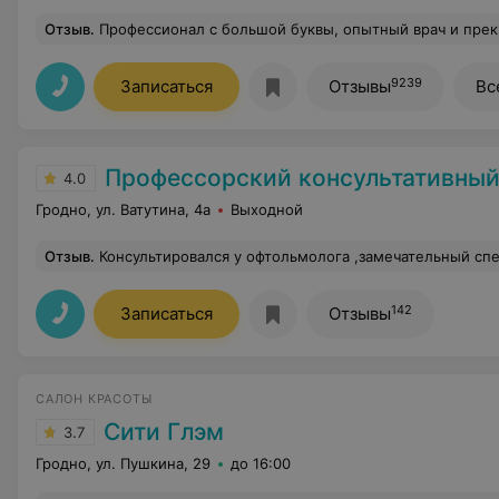
Отзыв
.
Профессионал с большой буквы, опытный врач и прекрасный человек- М
9239
Записаться
Отзывы
Вс
Профессорский консультативный центр г
4.0
Гродно, ул. Ватутина, 4а
Выходной
Отзыв
.
Консультировался у офтольмолога ,замечательный спе
142
Записаться
Отзывы
САЛОН КРАСОТЫ
Сити Глэм
3.7
Гродно, ул. Пушкина, 29
до 16:00