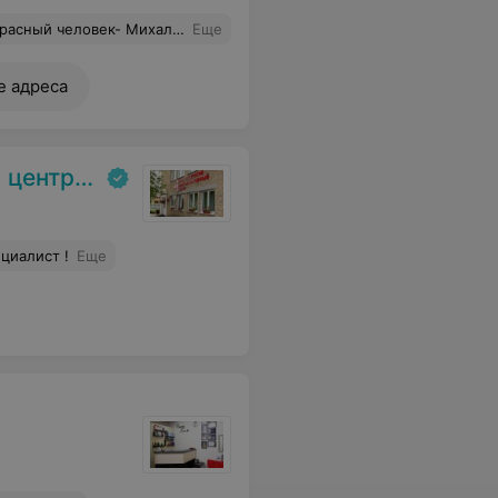
ихаловская Мария Геннадьевна!
Еще
е адреса
. Гродно
циалист !
Еще