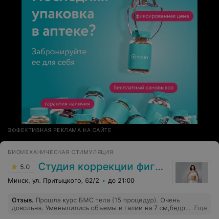
нужно было наносить пилинг, я бы с радостью
укрылась одеялком и спала до утра — настолько
расслабляешься и погружаешься в атмосферу полного
покоя. После каждой процедуры остаётся ощущение
лёгкости и гармонии, и хочется возвращаться к такому
мастеру снова и снова. Спасибо Дмитрию Бегляку за
преданность своему делу, за внимание к деталям и
искреннюю заботу о каждом клиенте. Настоящий
профессионал и супер-мастер, которого я никогда не
променяю!
ЭФФЕКТИВНАЯ РЕКЛАМА НА САЙТЕ
БИОМЕХАНИЧЕСКАЯ СТИМУЛЯЦИЯ
Студия коррекции фигуры
5.0
Минск, ул. Притыцкого, 62/2
до 21:00
Отзыв
.
Прошла курс БМС тела (15 процедур). Очень
довольна. Уменьшились объемы в талии на 7 см,бедра
Еще
на 5 см, появился пресс,ушла дряблость