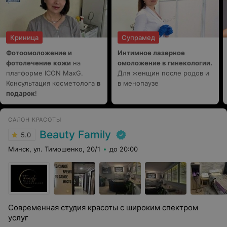
Криница
Супрамед
Фотоомоложение и
Интимное лазерное
фотолечение
кожи
на
омоложение в гинекологии.
платформе ICON MaxG.
Для женщин после родов и
Консультация косметолога
в
в менопаузе
подарок
!
САЛОН КРАСОТЫ
Beauty Family
5.0
Минск, ул. Тимошенко, 20/1
до 20:00
Современная студия красоты с широким спектром
услуг