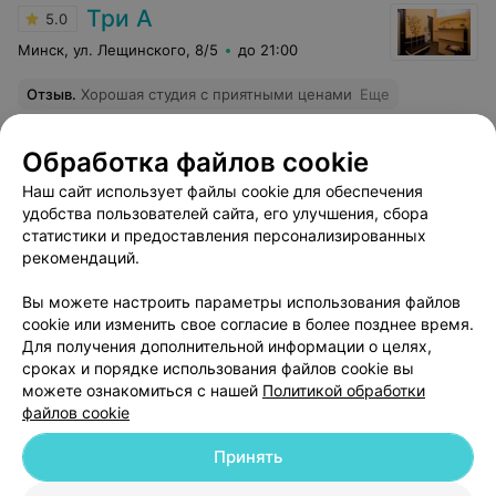
Три А
5.0
Минск, ул. Лещинского, 8/5
до 21:00
Отзыв
.
Хорошая студия с приятными ценами
Еще
6
Отзывы
Обработка файлов cookie
Наш сайт использует файлы cookie для обеспечения
удобства пользователей сайта, его улучшения, сбора
статистики и предоставления персонализированных
рекомендаций.
Вы можете настроить параметры использования файлов
Добавить компанию
cookie или изменить свое согласие в более позднее время.
Для получения дополнительной информации о целях,
сроках и порядке использования файлов cookie вы
Добавить специалиста
можете ознакомиться с нашей
Политикой обработки
файлов cookie
Принять