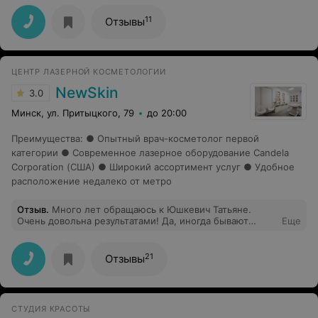
кожи,подтянулись ручки, ножки. Сейчас хожу на БМС
лица. Это круто, полный релакс. Где я была раньше?!
11
Отзывы
Все просто супер! Олечка большое спасибо!
ЦЕНТР ЛАЗЕРНОЙ КОСМЕТОЛОГИИ
NewSkin
3.0
Минск, ул. Притыцкого, 79
до 20:00
Преимущества
:
● Опытный врач-косметолог первой
категории ● Современное лазерное оборудование Candela
Corporation (США) ● Широкий ассортимент услуг ● Удобное
расположение недалеко от метро
Отзыв
.
Много лет обращаюсь к Юшкевич Татьяне.
Очень довольна результатами! Да, иногда бывают
Еще
более чувствительные процедуры на лазерах, иногда
менее чувствительные. Но красота требует жертв. В
одном всегда уверена- результат будет отличным!
21
Отзывы
Спасибо Татьяне Николаевне и сотрудникам клиники,
которые всегда внимательно относятся к пациентам!
СТУДИЯ КРАСОТЫ