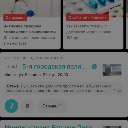
Супрамед
С заботой о близких
Интимное лазерное
Как заказать товары с
омоложение в гинекологии.
доставкой через сервис
Для женщин после родов и
103.by
в менопаузе
УЧРЕЖДЕНИЕ ЗДРАВООХРАНЕНИЯ
5-я городская поликлиника
4.4
Минск, ул. Есенина, 21
до 20:00
Отзыв
.
Лучшего специалиста просто нет. В буквальном
смысле этого слова. Неоднократно ставил на ноги.
Еще
Огромное спасибо. Побольше бы таких врачей.Добрых
грамотных и отзывчивых.
21
Отзывы
Имидж-студия Евгении Пилеко