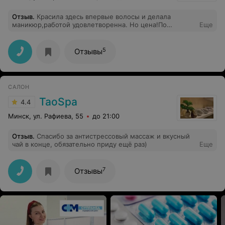
нельзя?". Она демонстративно отошла и села в
кресло!!! Наверно, она бы предпочла, чтобы к ней
Отзыв
.
Красила здесь впервые волосы и делала
ходили стричься не люди, а овцы. Слава богу, меня-
маникюр,работой удовлетворенна. Но цена!По
Еще
таки отпустили с подстриженной челкой, хотя я
телефону сказали 200.000 за покраску своей
просила до бровей, получила выше. И это называется
краской.Решила во время окрашивания еще
"салон"?!
подравнять кончики и,в итоге, только за
5
Отзывы
парикмахерские услуги я отдала 490.000. ЖУЛЬЁ!!!
CАЛОН
TaoSpa
4.4
Минск, ул. Рафиева, 55
до 21:00
Отзыв
.
Спасибо за антистрессовый массаж и вкусный
чай в конце, обязательно приду ещё раз)
Еще
7
Отзывы