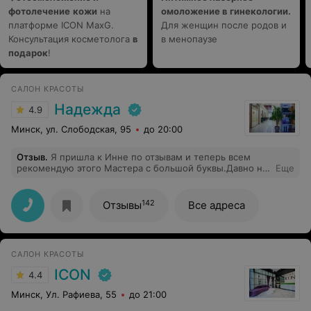
фотолечение
кожи
на
омоложение в гинекологии.
платформе ICON MaxG.
Для женщин после родов и
Консультация косметолога
в
в менопаузе
подарок
!
САЛОН КРАСОТЫ
Надежда
4.9
Минск, ул. Слободская, 95
до 20:00
Отзыв
.
Я пришла к Инне по отзывам и теперь всем
рекомендую этого Мастера с большой буквы.Давно не
Еще
встречала такого специалиста, человека на своем
месте: в ней присутствует все,что ищет женщина
,собираясь на стрижку.Она сделает так, как именно Вы
142
Отзывы
Все адреса
заказали.Я не делала стрижки 5 лет и вышла очень
счастливая.Огромное,от всего сердца, спасибо, Инна
САЛОН КРАСОТЫ
ICON
4.4
Минск, Ул. Рафиева, 55
до 21:00