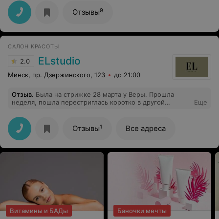
9
Отзывы
САЛОН КРАСОТЫ
ELstudio
2.0
Минск, пр. Дзержинского, 123
до 21:00
Отзыв
.
Была на стрижке 28 марта у Веры. Прошла
неделя, пошла перестриглась коротко в другой
Еще
парикмахерской.Спрашивается, за что я отдала 60 руб
в этом салоне.Руки надо пообрывать таким мастерам.
Такое чувство, что стригут все, вторая
1
Отзывы
Все адреса
профессия,наверно, после тракториста, но
профессионалов нужно поискать.
Витамины и БАДы
Баночки мечты