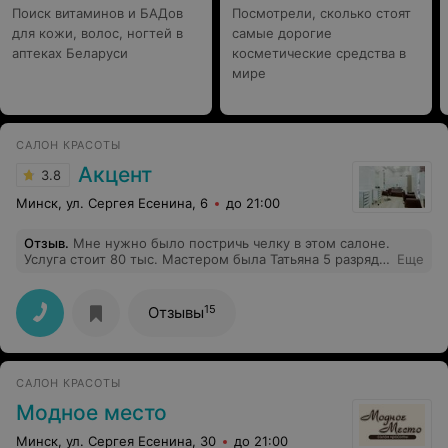
Поиск витаминов и БАДов
Посмотрели, сколько стоят
для кожи, волос, ногтей в
самые дорогие
аптеках Беларуси
косметические средства в
мире
САЛОН КРАСОТЫ
Акцент
3.8
Минск, ул. Сергея Есенина, 6
до 21:00
Отзыв
.
Мне нужно было постричь челку в этом салоне.
Услуга стоит 80 тыс. Мастером была Татьяна 5 разряда.
Еще
Моя челка изначально была длинной и разделена на
пробор. Так вот, парикмахер сушила феном сухие (!)
волосы, что она хотела этим добиться? они
15
Отзывы
наэлектризовались, она даже не смочила их ни разу, за
все время стрижки! Волосы сыпались прямо на лицо.
Отвратительное ощущение, глаза все время у меня
были закрыты. Сколько стригла челку в разных
САЛОН КРАСОТЫ
парикмахерских, такого идиотизма никогда не было.
Когда я захотела наконец открыть глаза и посмотреть,
Модное место
что же происходит у меня на голове, услышала "Чего
ерзаете?я еще не закончила стричь!". Я сказала: "а что,
Минск, ул. Сергея Есенина, 30
до 21:00