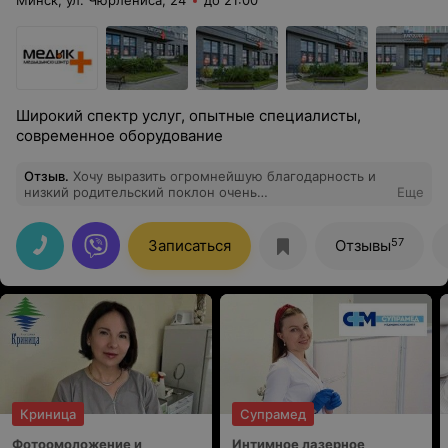
Минск, ул. Чюрлёниса, 24
до 21:00
Широкий спектр услуг, опытные специалисты,
современное оборудование
Отзыв
.
Хочу выразить огромнейшую благодарность и
низкий родительский поклон очень
Еще
внимательному,квалифицированному и с добрым
сердцем врачу офтальмологу Бурдукевич Татьяне
Вячеславовне . Спасибо огромное за оказанную
57
Записаться
Отзывы
своевременную помощь моему сыну Владу.
Криница
Супрамед
Фотоомоложение и
Интимное лазерное