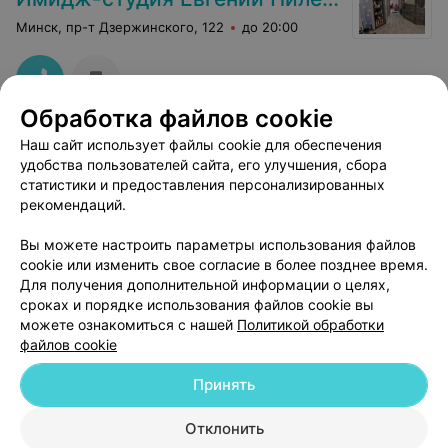
Минск, пр-т Дзержинского, 122
до 20:00
Обработка файлов cookie
Наш сайт использует файлы cookie для обеспечения
удобства пользователей сайта, его улучшения, сбора
статистики и предоставления персонализированных
рекомендаций.
Добавить компанию
Вы можете настроить параметры использования файлов
cookie или изменить свое согласие в более позднее время.
Добавить специалиста
Для получения дополнительной информации о целях,
сроках и порядке использования файлов cookie вы
можете ознакомиться с нашей
Политикой обработки
файлов cookie
Принять
О проекте
Новости проекта
Размещение рекламы
Отклонить
Медицинский маркетинг
Публичный договор