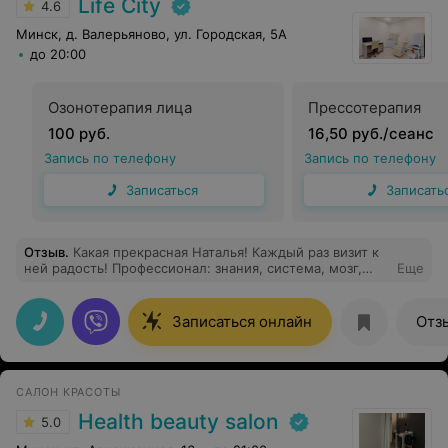
Life City
4.6
Минск, д. Валерьяново, ул. Городская, 5А
до 20:00
Озонотерапия лица
Прессотерапия
100 руб.
16,50 руб./сеанс
Запись по телефону
Запись по телефону
Записаться
Записать
Отзыв
.
Какая прекрасная Наталья! Каждый раз визит к
ней радость! Профессионал: знания, система, мозг,
Еще
опыт и волшебные руки. Восстановила мое лицо. Моя
безмерная ей благодарность! Одна проблема - сложно
записаться к ней.
Записаться онлайн
Отз
САЛОН КРАСОТЫ
Health beauty salon
5.0