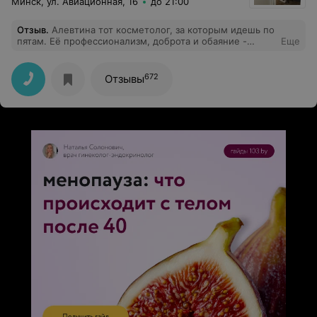
Минск, ул. Авиационная, 16
до 21:00
Отзыв
.
Алевтина тот косметолог, за которым идешь по
пятам. Её профессионализм, доброта и обаяние -
Еще
составляющее успеха и преданности клиентов. Рада за
ваш салон, потому что в нем трудится Алевтина.
Спасибо! Желаю процветания! До новых встреч!
672
Отзывы