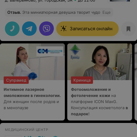
д. Валерьяново, ул. Городская, 5А
до 22:00
Отзыв
.
Эта миниатюрная девушка творит чудо
Еще
Записаться онлайн
Супрамед
Криница
Интимное лазерное
Фотоомоложение и
омоложение в гинекологии.
фотолечение
кожи
на
Для женщин после родов и
платформе ICON MaxG.
в менопаузе
Консультация косметолога
в
подарок
!
МЕДИЦИНСКИЙ ЦЕНТР