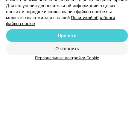
Добавить специалиста
Для получения дополнительной информации о целях,
сроках и порядке использования файлов cookie вы
можете ознакомиться с нашей
Политикой обработки
файлов cookie
Принять
О проекте
Новости проекта
Размещение рекламы
Отклонить
Медицинский маркетинг
Публичный договор
Пользовательское соглашение
Способы оплаты
Персональные настройки Cookie
Вакансии
Партнеры
Написать руководителю 103.by
Написать в поддержку
Персональные настройки cookie
Обработка персональных данных