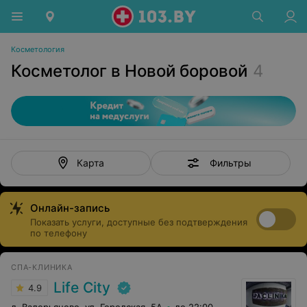
Косметология
Косметолог в Новой боровой
4
Фильтры
Карта
Онлайн-запись
Показать услуги, доступные без подтверждения
по телефону
СПА-КЛИНИКА
Life City
4.9