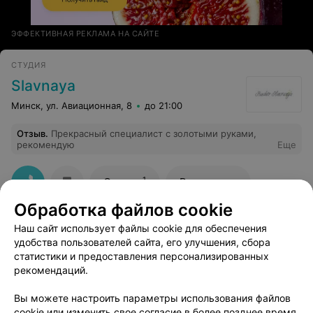
ЭФФЕКТИВНАЯ РЕКЛАМА НА САЙТЕ
СТУДИЯ
Slavnaya
Минск, ул. Авиационная, 8
до 21:00
Отзыв
.
Прекрасный специалист с золотыми руками,
рекомендую
Еще
1
Отзывы
Все адреса
Обработка файлов cookie
Наш сайт использует файлы cookie для обеспечения
удобства пользователей сайта, его улучшения, сбора
статистики и предоставления персонализированных
рекомендаций.
Добавить компанию
Вы можете настроить параметры использования файлов
cookie или изменить свое согласие в более позднее время.