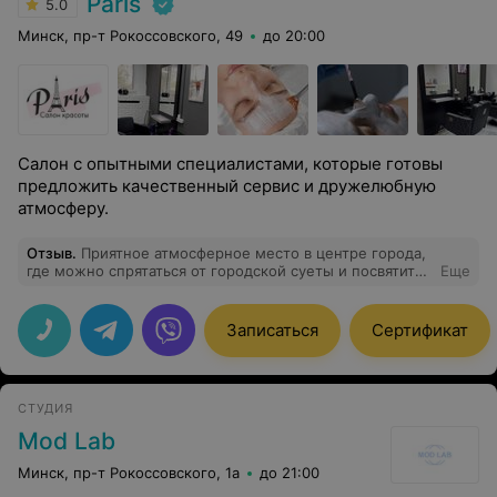
Paris
5.0
Минск, пр-т Рокоссовского, 49
до 20:00
Салон с опытными специалистами, которые готовы
предложить качественный сервис и дружелюбную
атмосферу.
Отзыв
.
Приятное атмосферное место в центре города,
где можно спрятаться от городской суеты и посвятить
Еще
время себе. Внимательный администратор,
квалифицированные мастера. Благодарю косметолога
Анну за прекрасный результат и доставленное
Записаться
Сертификат
удовольствие.
СТУДИЯ
Mod Lab
Минск, пр-т Рокоссовского, 1а
до 21:00