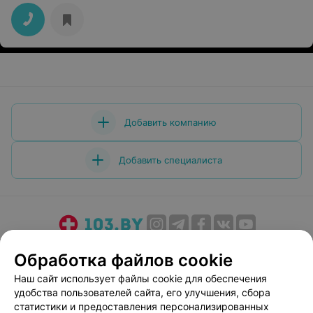
Добавить компанию
Добавить специалиста
О проекте
Новости проекта
Размещение рекламы
Обработка файлов cookie
Медицинский маркетинг
Публичный договор
Наш сайт использует файлы cookie для обеспечения
Пользовательское соглашение
Способы оплаты
удобства пользователей сайта, его улучшения, сбора
Вакансии
Партнеры
статистики и предоставления персонализированных