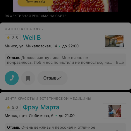
ЭФФЕКТИВНАЯ РЕКЛАМА НА САЙТЕ
ФИТНЕС & СПА-КЛУБ
Well B
3.5
Минск, ул. Михаловская, 14
до 22:00
Отзыв
.
Делала чистку лица. Мне очень не
понравилось. Лоб и нос почистили не полностью, на
Еще
линии подбородка были глубокие прыщи - к ним не
притронулись. Я заплатила 80 р., а потом дома сама
все доделывала. Не рекомендую. А вот за массаж
2
Отзывы
большое спасибо Наталье. После одного сеанса я
оживаю. Хожу уже не в первый раз. Очень
рекомендую, отличная работа. 5 звезд
ЦЕНТР КРАСОТЫ И ЭСТЕТИЧЕСКОЙ МЕДИЦИНЫ
Фрау Марта
5.0
Минск, пр-т Любимова, 6
до 21:00
Отзыв
.
Очень вежливый персонал и отличное