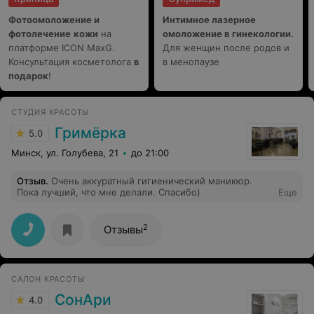
Фотоомоложение и
Интимное лазерное
фотолечение
кожи
на
омоложение в гинекологии.
платформе ICON MaxG.
Для женщин после родов и
Консультация косметолога
в
в менопаузе
подарок
!
СТУДИЯ КРАСОТЫ
Гримёрка
5.0
Минск, ул. Голубева, 21
до 21:00
Отзыв
.
Очень аккуратный гигиенический маникюр.
Пока лучший, что мне делали. Спасибо)
Еще
2
Отзывы
САЛОН КРАСОТЫ
СонАри
4.0