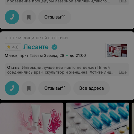
проведение процедуры лазерной эпиляции,такого
Еще
подхода я ни видела ни в одном мед
центре.Рекомендую Анастасию Серафимович от души!
22
Отзывы
ЦЕНТР МЕДИЦИНСКОЙ ЭСТЕТИКИ
Лесанте
4.6
Минск, пр-т Газеты Звезда, 28
до 21:00
Отзыв
.
Инъекции лучше нее никто не делает! В ней
соединились врач, скульптор и женщина. Хотите лицо?
Еще
Толко к ней
47
Отзывы
Все адреса