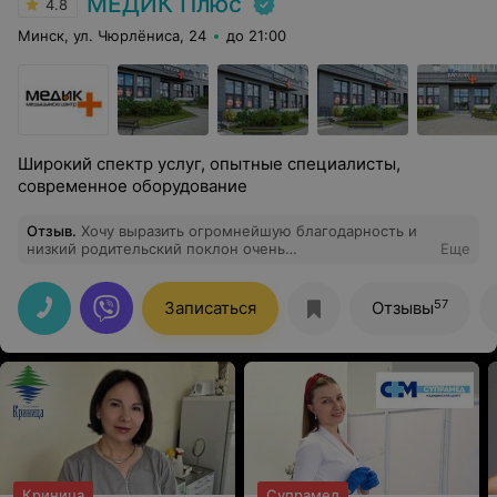
МЕДИК Плюс
4.8
Минск, ул. Чюрлёниса, 24
до 21:00
Широкий спектр услуг, опытные специалисты,
современное оборудование
Отзыв
.
Хочу выразить огромнейшую благодарность и
низкий родительский поклон очень
Еще
внимательному,квалифицированному и с добрым
сердцем врачу офтальмологу Бурдукевич Татьяне
Вячеславовне . Спасибо огромное за оказанную
57
Записаться
Отзывы
своевременную помощь моему сыну Владу.
Криница
Супрамед