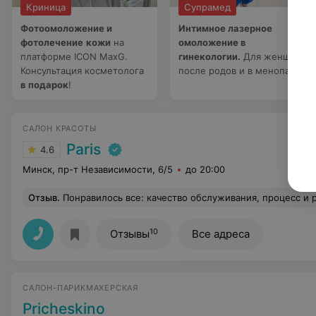
Криница
Супрамед
Фотоомоложение и
Интимное лазерное
фотолечение
кожи
на
омоложение в
платформе ICON MaxG.
гинекологии.
Для женщин
Консультация косметолога
после родов и в менопаузе
в подарок
!
САЛОН КРАСОТЫ
Paris
4.6
Минск, пр-т Независимости, 6/5
до 20:00
Отзыв
.
Понравилось все: качество обслуживания, процесс и 
10
Отзывы
Все адреса
САЛОН-ПАРИКМАХЕРСКАЯ
Pricheskino