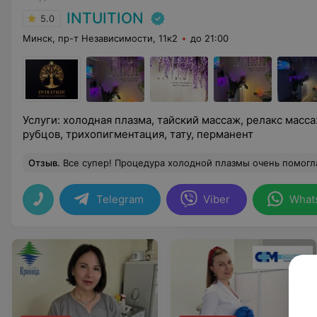
INTUITION
5.0
Минск, пр-т Независимости, 11к2
до 21:00
Услуги: холодная плазма, тайский массаж, релакс масс
рубцов, трихопигментация, тату, перманент
Отзыв
.
Все супер! Процедура холодной плазмы очень помогла мне в облегчении / улучшении ремиссии м
Telegram
Viber
What