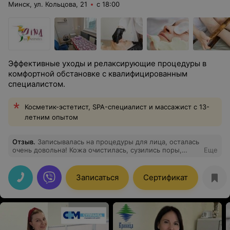
Минск, ул. Кольцова, 21
с 18:00
Эффективные уходы и релаксирующие процедуры в
комфортной обстановке с квалифицированным
специалистом.
Косметик-эстетист, SPA-специалист и массажист с 13-
летним опытом
Отзыв
.
Записывалась на процедуры для лица, осталась
очень довольна! Кожа очистилась, сузились поры,
Еще
минимизировался жирный блеск, кожа стала
выглядеть увлажненной, свежей и отдохнувшей! Ирина
- профессионал с индивидуальным подходом к
Записаться
Сертификат
решению запросов. Приятное общение, уютная
обстановка - бонусы при проведении процедур!
Однозначно буду рекомендовать Ирину своим
подругам!