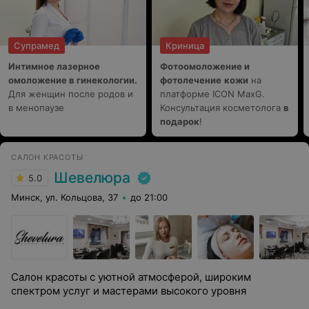
Супрамед
Криница
Интимное лазерное
Фотоомоложение и
омоложение в гинекологии.
фотолечение
кожи
на
Для женщин после родов и
платформе ICON MaxG.
в менопаузе
Консультация косметолога
в
подарок
!
САЛОН КРАСОТЫ
Шевелюра
5.0
Минск, ул. Кольцова, 37
до 21:00
Салон красоты с уютной атмосферой, широким
спектром услуг и мастерами высокого уровня