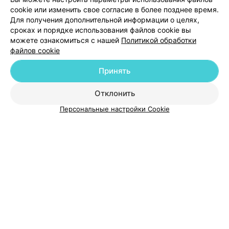
Добавить компанию
cookie или изменить свое согласие в более позднее время.
Для получения дополнительной информации о целях,
сроках и порядке использования файлов cookie вы
Добавить специалиста
можете ознакомиться с нашей
Политикой обработки
файлов cookie
Принять
Отклонить
О проекте
Новости проекта
Размещение рекламы
Персональные настройки Cookie
Медицинский маркетинг
Публичный договор
Пользовательское соглашение
Способы оплаты
Вакансии
Партнеры
Написать руководителю 103.by
Написать в поддержку
Персональные настройки cookie
Обработка персональных данных