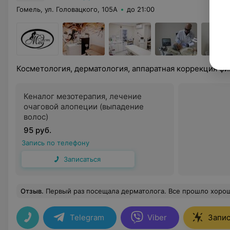
Гомель, ул. Головацкого, 105А
до 21:00
Косметология, дерматология, аппаратная коррекция фи
Кеналог мезотерапия, лечение
очаговой алопеции (выпадение
волос)
95 руб.
Запись по телефону
Записаться
Отзыв
.
Первый раз посещала дерматолога. Все прошло хорошо, все понравилось. Врач показал себя, как хор
Telegram
Viber
Запис