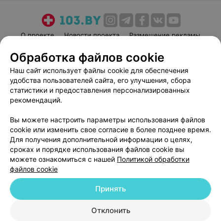
О проекте
Новости проекта
Размещение рекламы
Медицинский маркетинг
Публичный договор
Обработка файлов cookie
Пользовательское соглашение
Способы оплаты
Наш сайт использует файлы cookie для обеспечения
Вакансии
Партнеры
удобства пользователей сайта, его улучшения, сбора
статистики и предоставления персонализированных
Написать руководителю 103.by
рекомендаций.
Написать в поддержку
Персональные настройки cookie
Вы можете настроить параметры использования файлов
cookie или изменить свое согласие в более позднее время.
Обработка персональных данных
Для получения дополнительной информации о целях,
сроках и порядке использования файлов cookie вы
можете ознакомиться с нашей
Политикой обработки
файлов cookie
Принять
© 2026 ООО «Артокс Лаб», УНП 191700409
| 220012, Республика Беларусь,
Отклонить
г. Минск, улица Толбухина, 2, пом. 16 | help@103.by